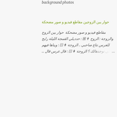
background photos
حوار بين الزوجين مقاطع فيديو و صور مضحكة
مقاطع فيديو و صور مضحكة حوار بين الزوج
والزوجة : الزوج 👨🏼 : حدديلي القمجة الليلة رايح
للعرس نتاع صاحبي .. الزوجة 👩🏻 : ويناها فيهم
اللي نوجدهالك ؟ الزوجة 👩🏻 : قال عرس قال ...
الزوجة 👩🏻 : و علاش صاحبك ماعرضناش كامل
معاك؟ الزوجة 👩🏻 : عرس صاحبك ولا رايح
تشوف كاش وحدة ؟ الزوجة 👩🏻 : أصلاً ويناها
المبخوصة لي راح تتكلح كي ما تكلحت فيك؟؟
الزوجة 👩🏻 : ديما دافنني بين اربع حيوط وانت
تحوس، وكي تروح تحكم تلفونك وتلهى عليا ..
الزوجة 👩🏻 : ووعلاه داير الكود للتلفون ! الزوجة
👩🏻 : أنا البڤرة وكان راني خدامه وبانيه مستقبلي
بيدي راني درت طوموبيل... الزوجة 👩🏻 : تحسب
روحك راح تخدعني بزوج دورو لي مديتهالي .. واقيلا