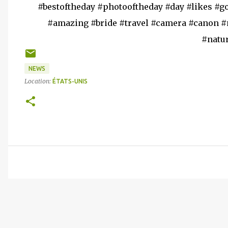
#bestoftheday #photooftheday #day #likes #g
#amazing #bride #travel #camera #canon #
#natu
NEWS
Location:
ÉTATS-UNIS