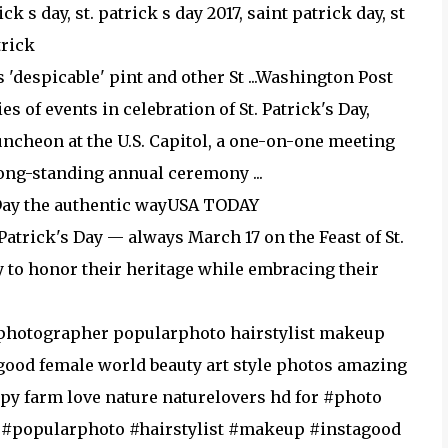
ck s day, st. patrick s day 2017, saint patrick day, st
trick
 'despicable' pint and other St ...Washington Post
s of events in celebration of St. Patrick's Day,
luncheon at the U.S. Capitol, a one-on-one meeting
ong-standing annual ceremony ...
s Day the authentic wayUSA TODAY
 Patrick's Day — always March 17 on the Feast of St.
ay to honor their heritage while embracing their
photographer popularphoto hairstylist makeup
good female world beauty art style photos amazing
py farm love nature naturelovers hd for #photo
#popularphoto #hairstylist #makeup #instagood