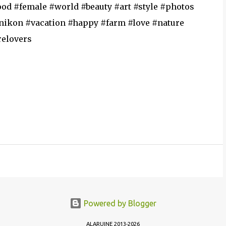
ood #female #world #beauty #art #style #photos
nikon #vacation #happy #farm #love #nature
relovers
Powered by Blogger
ALARUINE 2013-2026