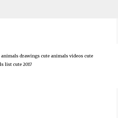
wallpaper cute animals drawings
Skip to main content
artoon cute animals to draw cute
e animals drawings cute animals videos cute
 list cute 2017