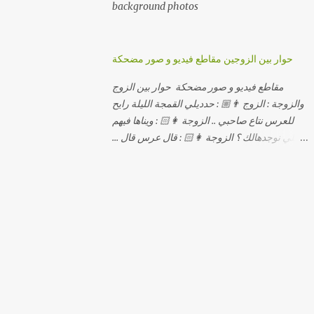
background photos
حوار بين الزوجين مقاطع فيديو و صور مضحكة
مقاطع فيديو و صور مضحكة حوار بين الزوج
والزوجة : الزوج 👨🏼 : حدديلي القمجة الليلة رايح
للعرس نتاع صاحبي .. الزوجة 👩🏻 : ويناها فيهم
اللي نوجدهالك ؟ الزوجة 👩🏻 : قال عرس قال ...
الزوجة 👩🏻 : و علاش صاحبك ماعرضناش كامل
معاك؟ الزوجة 👩🏻 : عرس صاحبك ولا رايح
تشوف كاش وحدة ؟ الزوجة 👩🏻 : أصلاً ويناها
المبخوصة لي راح تتكلح كي ما تكلحت فيك؟؟
الزوجة 👩🏻 : ديما دافنني بين اربع حيوط وانت
تحوس، وكي تروح تحكم تلفونك وتلهى عليا ..
الزوجة 👩🏻 : ووعلاه داير الكود للتلفون ! الزوجة
👩🏻 : أنا البڤرة وكان راني خدامه وبانيه مستقبلي
بيدي راني درت طوموبيل... الزوجة 👩🏻 : تحسب
روحك راح تخدعني بزوج دورو لي مديتهالي .. واقيلا