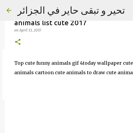
Top cute funny animals gif 4today 
تحير و تبقى حاير في الجزائر
cute animals videos cute animals c
animals list cute 2017
on
April 13, 2017
on
September 02, 2023
Top cute funny animals gif 4today wallpaper cut
animals cartoon cute animals to draw cute animals