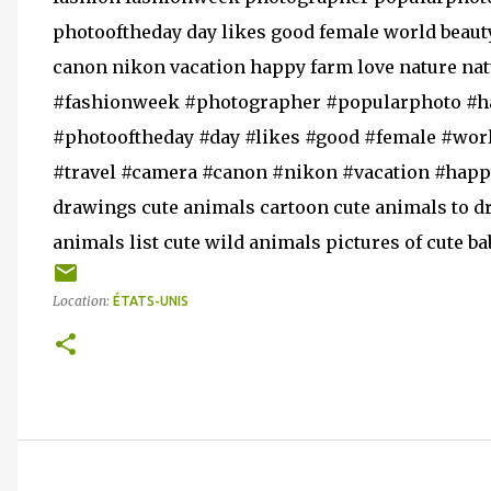
photooftheday day likes good female world beauty
canon nikon vacation happy farm love nature na
#fashionweek #photographer #popularphoto #ha
#photooftheday #day #likes #good #female #worl
#travel #camera #canon #nikon #vacation #happy
drawings cute animals cartoon cute animals to dr
animals list cute wild animals pictures of cute b
Location:
ÉTATS-UNIS