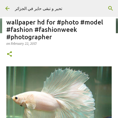
Skip to main content
تحير و تبقى حاير في الجزائر
wallpaper hd for #photo #model
#fashion #fashionweek
#photographer
on
February 22, 2017
on
September 02, 2023