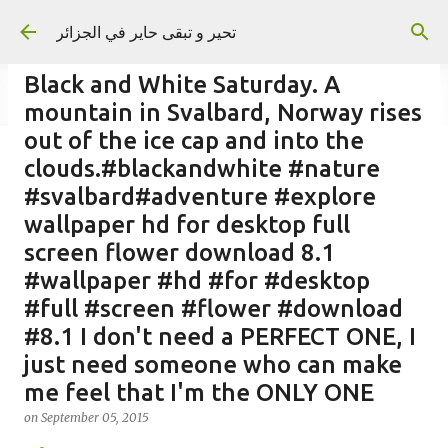
Skip to main content
تحير و تبقى حاير في الجزائر
Black and White Saturday. A
mountain in Svalbard, Norway rises
out of the ice cap and into the
clouds.#blackandwhite #nature
on
September 02, 2023
#svalbard#adventure #explore
wallpaper hd for desktop full
screen flower download 8.1
#wallpaper #hd #for #desktop
#full #screen #flower #download
#8.1 I don't need a PERFECT ONE, I
just need someone who can make
me feel that I'm the ONLY ONE
on
September 05, 2015