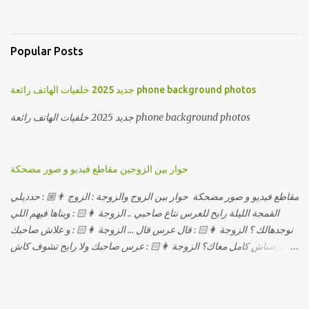
Popular Posts
جديد 2025 خلفيات الهاتف رائعة phone background photos
جديد 2025 خلفيات الهاتف رائعة phone background photos
حوار بين الزوجين مقاطع فيديو و صور مضحكة
مقاطع فيديو و صور مضحكة حوار بين الزوج والزوجة : الزوج 👨🏼 : حدديلي
القمجة الليلة رايح للعرس نتاع صاحبي .. الزوجة 👩🏻 : ويناها فيهم اللي
نوجدهالك ؟ الزوجة 👩🏻 : قال عرس قال ... الزوجة 👩🏻 : و علاش صاحبك
ماعرضناش كامل معاك؟ الزوجة 👩🏻 : عرس صاحبك ولا رايح تشوف كاش
وحدة ؟ الزوجة 👩🏻 : أصلاً ويناها المبخوصة لي راح تتكلح كي ما تكلحت
فيك؟؟ الزوجة 👩🏻 : ديما دافنني بين اربع حيوط وانت تحوس، وكي تروح
تحكم تلفونك وتلهى عليا .. الزوجة 👩🏻 : ووعلاه داير الكود للتلفون ! الزوجة