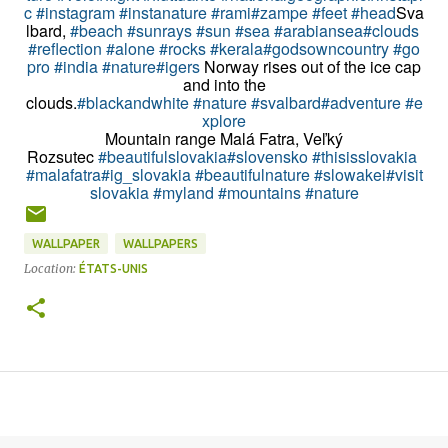
c
#instagram
#instanature
#rami
#zampe
#feet
#head
Sva
lbard,
#beach
#sunrays
#sun
#sea
#arabiansea
#clouds
#reflection
#alone
#rocks
#kerala
#godsowncountry
#go
pro
#india
#nature
#igers
Norway rises out of the ice cap
and into the
clouds.
#blackandwhite
#nature
#svalbard
#adventure
#e
xplore
Mountain range Malá Fatra, Veľký
Rozsutec
#beautifulslovakia
#slovensko
#thisisslovakia
#malafatra
#ig_slovakia
#beautifulnature
#slowakei
#visit
slovakia
#myland
#mountains
#nature
WALLPAPER
WALLPAPERS
Location:
ÉTATS-UNIS