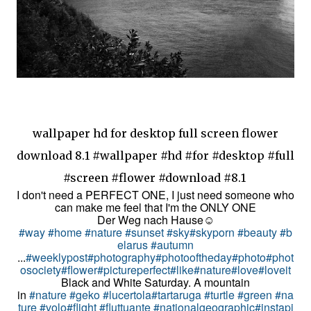
wallpaper hd for desktop full screen flower
download 8.1 #wallpaper #hd #for #desktop #full
#screen #flower #download #8.1
I don't need a PERFECT ONE, I just need someone who
can make me feel that I'm the ONLY ONE
Der Weg nach Hause☺️
#way
#home
#nature
#sunset
#sky
#skyporn
#beauty
#b
elarus
#autumn
...
#weeklypost
#photography
#photooftheday
#photo
#phot
osociety
#flower
#pictureperfect
#like
#nature
#love
#loveit
Black and White Saturday. A mountain
in
#nature
#geko
#lucertola
#tartaruga
#turtle
#green
#na
ture
#volo
#flight
#fluttuante
#nationalgeographic
#instapi