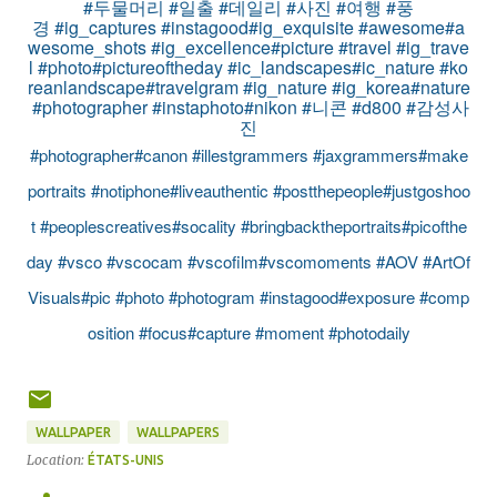
#두물머리
#일출
#데일리
#사진
#여행
#풍
경
#ig_captures
#instagood
#ig_exquisite
#awesome
#a
wesome_shots
#ig_excellence
#picture
#travel
#ig_trave
l
#photo
#pictureoftheday
#ic_landscapes
#ic_nature
#ko
reanlandscape
#travelgram
#ig_nature
#ig_korea
#nature
#photographer
#instaphoto
#nikon
#니콘
#d800
#감성사
진
#photographer
#canon
#illestgrammers
#jaxgrammers
#make
portraits
#notiphone
#liveauthentic
#postthepeople
#justgoshoo
t
#peoplescreatives
#socality
#bringbacktheportraits
#picofthe
day
#vsco
#vscocam
#vscofilm
#vscomoments
#AOV
#ArtOf
Visuals
#pic
#photo
#photogram
#instagood
#exposure
#comp
osition
#focus
#capture
#moment
#photodaily
WALLPAPER
WALLPAPERS
Location:
ÉTATS-UNIS