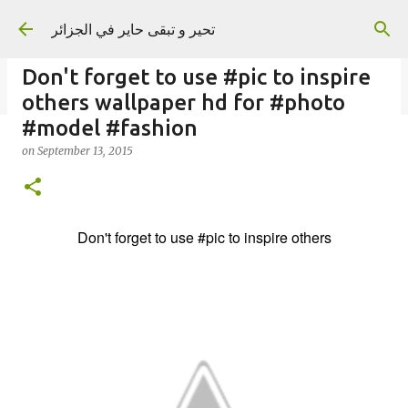
Skip to main content
تحير و تبقى حاير في الجزائر
Don't forget to use #pic to inspire
others wallpaper hd for #photo
#model #fashion
on
September 13, 2015
on
September 02, 2023
Don't forget to use
#pic
to inspire others