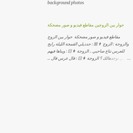
background photos
حوار بين الزوجين مقاطع فيديو و صور مضحكة
مقاطع فيديو و صور مضحكة حوار بين الزوج
والزوجة : الزوج 👨🏼 : حدديلي القمجة الليلة رايح
للعرس نتاع صاحبي .. الزوجة 👩🏻 : ويناها فيهم
اللي نوجدهالك ؟ الزوجة 👩🏻 : قال عرس قال ...
الزوجة 👩🏻 : و علاش صاحبك ماعرضناش كامل
معاك؟ الزوجة 👩🏻 : عرس صاحبك ولا رايح
تشوف كاش وحدة ؟ الزوجة 👩🏻 : أصلاً ويناها
المبخوصة لي راح تتكلح كي ما تكلحت فيك؟؟
الزوجة 👩🏻 : ديما دافنني بين اربع حيوط وانت
تحوس، وكي تروح تحكم تلفونك وتلهى عليا ..
الزوجة 👩🏻 : ووعلاه داير الكود للتلفون ! الزوجة
👩🏻 : أنا البڤرة وكان راني خدامه وبانيه مستقبلي
بيدي راني درت طوموبيل... الزوجة 👩🏻 : تحسب
روحك راح تخدعني بزوج دورو لي مديتهالي .. واقيلا