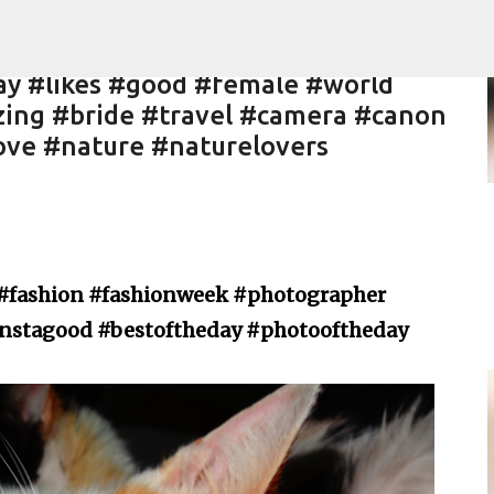
del #fashion #fashionweek
Skip to main content
rstylist #makeup #instagood
y #likes #good #female #world
zing #bride #travel #camera #canon
ove #nature #naturelovers
l #fashion #fashionweek #photographer
instagood #bestoftheday #photooftheday