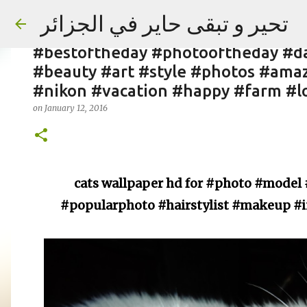
cats wallpaper hd for #photo #mo
تحير و تبقى حاير في الجزائر
#photographer #popularphoto #hai
#bestoftheday #photooftheday #da
#beauty #art #style #photos #ama
#nikon #vacation #happy #farm #l
on
January 12, 2016
on
September 02, 2023
cats wallpaper hd for #photo #mode
#popularphoto #hairstylist #makeup #