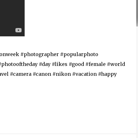
hionweek #photographer #popularphoto
#photooftheday #day #likes #good #female #world
ravel #camera #canon #nikon #vacation #happy