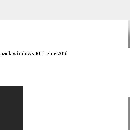
theme deskthemepack windows 10
Skip to main content
epack windows 10 theme 2016