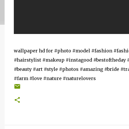
wallpaper hd for #photo #model #fashion #fas
#hairstylist #makeup #instagood #bestoftheday 
#beauty #art #style #photos #amazing #bride #t
#farm #love #nature #naturelovers