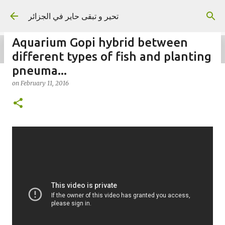
Skip to main content
تحير و تبقى حاير في الجزائر
Aquarium Gopi hybrid between
different types of fish and planting
pneuma...
on
February 11, 2016
on
September 02, 2023