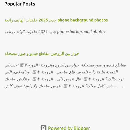
Popular Posts
جديد 2025 خلفيات الهاتف رائعة phone background photos
جديد 2025 خلفيات الهاتف رائعة phone background photos
حوار بين الزوجين مقاطع فيديو و صور مضحكة
مقاطع فيديو و صور مضحكة حوار بين الزوج والزوجة : الزوج 👨🏼 : حدديلي
القمجة الليلة رايح للعرس نتاع صاحبي .. الزوجة 👩🏻 : ويناها فيهم اللي
نوجدهالك ؟ الزوجة 👩🏻 : قال عرس قال ... الزوجة 👩🏻 : و علاش صاحبك
ماعرضناش كامل معاك؟ الزوجة 👩🏻 : عرس صاحبك ولا رايح تشوف كاش
وحدة ؟ الزوجة 👩🏻 : أصلاً ويناها المبخوصة لي راح تتكلح كي ما تكلحت
فيك؟؟ الزوجة 👩🏻 : ديما دافنني بين اربع حيوط وانت تحوس، وكي تروح
تحكم تلفونك وتلهى عليا .. الزوجة 👩🏻 : ووعلاه داير الكود للتلفون ! الزوجة
👩🏻 : أنا البڤرة وكان راني خدامه وبانيه مستقبلي بيدي راني درت
طوموبيل... الزوجة 👩🏻 : تحسب روحك راح تخدعني بزوج دورو لي
مديتهالي .. واقيلا تحسب روحك شريتني بيهم ؟ الزوجة 👩🏻 : فالح غير في
Powered by Blogger