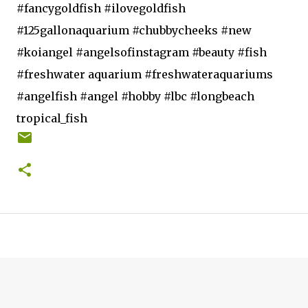
#fancygoldfish #ilovegoldfish
#125gallonaquarium #chubbycheeks #new
#koiangel #angelsofinstagram #beauty #fish
#freshwater aquarium #freshwateraquariums
#angelfish #angel #hobby #lbc #longbeach
tropical_fish