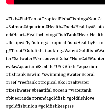
#Fish#FishTank#TropicalFish#Fishing#NomCat
#Salmon#Aquarium#Health#Food#Healthy#Seafo
od#Heart#HealthyLiving#FishTank#HeartHealth
#Recipe#FlyFishing#TropicalFish#HealthyEatin
g#Trout#Goldfish#Cooking#Water#Goldfish#Wa
ter#Saltwater#Vancouver#Dubai#NomCat#Monter
eyBayAquarium#SeaLife#UAE #fish #aquarium
#fishtank #swim #swimming #water #coral
#reef #reeftank #tropical #koi #saltwater
#freshwater #beautiful #ocean #watertank
#blueoranda #orandagoldfish #goldfishlove
#goldfishunion #goldfishkeepers