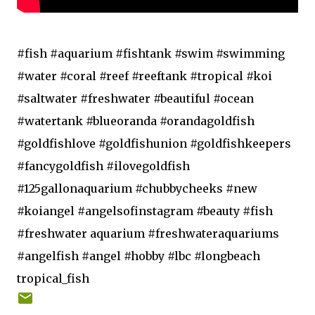
#fish #aquarium #fishtank #swim #swimming
#water #coral #reef #reeftank #tropical #koi
#saltwater #freshwater #beautiful #ocean
#watertank #blueoranda #orandagoldfish
#goldfishlove #goldfishunion #goldfishkeepers
#fancygoldfish #ilovegoldfish
#125gallonaquarium #chubbycheeks #new
#koiangel #angelsofinstagram #beauty #fish
#freshwater aquarium #freshwateraquariums
#angelfish #angel #hobby #lbc #longbeach
tropical_fish