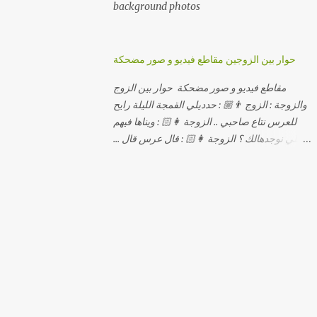
background photos
حوار بين الزوجين مقاطع فيديو و صور مضحكة
مقاطع فيديو و صور مضحكة حوار بين الزوج
والزوجة : الزوج 👨🏼 : حدديلي القمجة الليلة رايح
للعرس نتاع صاحبي .. الزوجة 👩🏻 : ويناها فيهم
اللي نوجدهالك ؟ الزوجة 👩🏻 : قال عرس قال ...
الزوجة 👩🏻 : و علاش صاحبك ماعرضناش كامل
معاك؟ الزوجة 👩🏻 : عرس صاحبك ولا رايح
تشوف كاش وحدة ؟ الزوجة 👩🏻 : أصلاً ويناها
المبخوصة لي راح تتكلح كي ما تكلحت فيك؟؟
الزوجة 👩🏻 : ديما دافنني بين اربع حيوط وانت
تحوس، وكي تروح تحكم تلفونك وتلهى عليا ..
الزوجة 👩🏻 : ووعلاه داير الكود للتلفون ! الزوجة
👩🏻 : أنا البڤرة وكان راني خدامه وبانيه مستقبلي
بيدي راني درت طوموبيل... الزوجة 👩🏻 : تحسب
روحك راح تخدعني بزوج دورو لي مديتهالي .. واقيلا