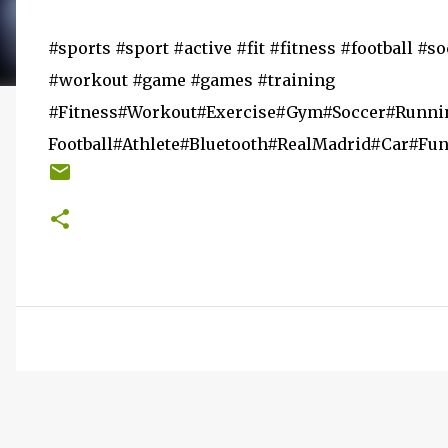
#sports #sport #active #fit #fitness #football #
#workout #game #games #training
#Fitness#Workout#Exercise#Gym#Soccer#Runn
Football#Athlete#Bluetooth#RealMadrid#Car#F