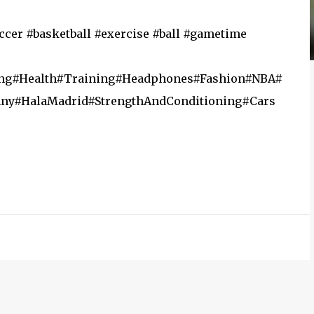
soccer #basketball #exercise #ball #gametime
ing#Health#Training#Headphones#Fashion#NBA#
unny#HalaMadrid#StrengthAndConditioning#Cars