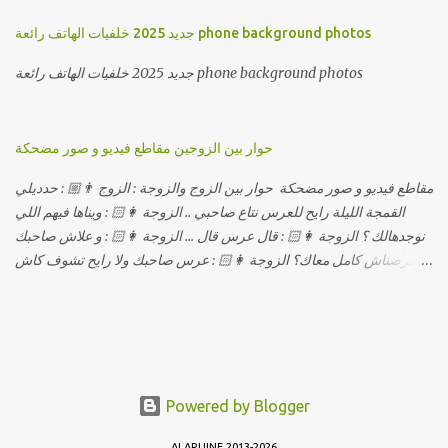
جديد 2025 خلفيات الهاتف رائعة phone background photos
جديد 2025 خلفيات الهاتف رائعة phone background photos
حوار بين الزوجين مقاطع فيديو و صور مضحكة
مقاطع فيديو و صور مضحكة حوار بين الزوج والزوجة : الزوج 👨🏼 : حدديلي
القمجة الليلة رايح للعرس نتاع صاحبي .. الزوجة 👩🏻 : ويناها فيهم اللي
نوجدهالك ؟ الزوجة 👩🏻 : قال عرس قال ... الزوجة 👩🏻 : و علاش صاحبك
ماعرضناش كامل معاك؟ الزوجة 👩🏻 : عرس صاحبك ولا رايح تشوف كاش
وحدة ؟ الزوجة 👩🏻 : أصلاً ويناها المبخوصة لي راح تتكلح كي ما تكلحت
فيك؟؟ الزوجة 👩🏻 : ديما دافنني بين اربع حيوط وانت تحوس، وكي تروح
تحكم تلفونك وتلهى عليا .. الزوجة 👩🏻 : ووعلاه داير الكود للتلفون ! الزوجة
👩🏻 : أنا البڤرة وكان راني خدامه وبانيه مستقبلي بيدي راني درت
طوموبيل... الزوجة 👩🏻 : تحسب روحك راح تخدعني بزوج دورو لي
مديتهالي .. واقيلا تحسب روحك شريتني بيهم ؟ الزوجة 👩🏻 : فالح غير في
Powered by Blogger
واش درتي لعشا واش درتي غدا ! الزوجة 👩🏻 : ديجا وقتاش اخر مرة قلتلي
ALARUINE 2013-2026