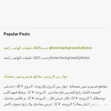
Popular Posts
جديد 2025 خلفيات الهاتف رائعة phone background photos
جديد 2025 خلفيات الهاتف رائعة phone background photos
حوار بين الزوجين مقاطع فيديو و صور مضحكة
مقاطع فيديو و صور مضحكة حوار بين الزوج والزوجة : الزوج 👨🏼 : حدديلي
القمجة الليلة رايح للعرس نتاع صاحبي .. الزوجة 👩🏻 : ويناها فيهم اللي
نوجدهالك ؟ الزوجة 👩🏻 : قال عرس قال ... الزوجة 👩🏻 : و علاش صاحبك
ماعرضناش كامل معاك؟ الزوجة 👩🏻 : عرس صاحبك ولا رايح تشوف كاش
وحدة ؟ الزوجة 👩🏻 : أصلاً ويناها المبخوصة لي راح تتكلح كي ما تكلحت