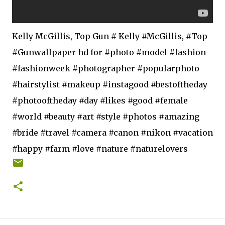
Kelly McGillis‬, ‪Top Gun ‬‬# ‪‪Kelly #McGillis‬, ‪#Top
#Gun‬‬wallpaper hd for #photo #model #fashion
#fashionweek #photographer #popularphoto
#hairstylist #makeup #instagood #bestoftheday
#photooftheday #day #likes #good #female
#world #beauty #art #style #photos #amazing
#bride #travel #camera #canon #nikon #vacation
#happy #farm #love #nature #naturelovers