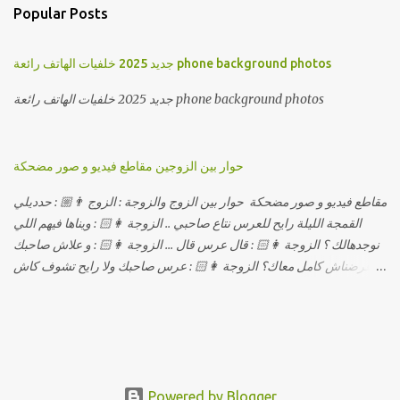
Popular Posts
جديد 2025 خلفيات الهاتف رائعة phone background photos
جديد 2025 خلفيات الهاتف رائعة phone background photos
حوار بين الزوجين مقاطع فيديو و صور مضحكة
مقاطع فيديو و صور مضحكة حوار بين الزوج والزوجة : الزوج 👨🏼 : حدديلي
القمجة الليلة رايح للعرس نتاع صاحبي .. الزوجة 👩🏻 : ويناها فيهم اللي
نوجدهالك ؟ الزوجة 👩🏻 : قال عرس قال ... الزوجة 👩🏻 : و علاش صاحبك
ماعرضناش كامل معاك؟ الزوجة 👩🏻 : عرس صاحبك ولا رايح تشوف كاش
وحدة ؟ الزوجة 👩🏻 : أصلاً ويناها المبخوصة لي راح تتكلح كي ما تكلحت
فيك؟؟ الزوجة 👩🏻 : ديما دافنني بين اربع حيوط وانت تحوس، وكي تروح
تحكم تلفونك وتلهى عليا .. الزوجة 👩🏻 : ووعلاه داير الكود للتلفون ! الزوجة
👩🏻 : أنا البڤرة وكان راني خدامه وبانيه مستقبلي بيدي راني درت
طوموبيل... الزوجة 👩🏻 : تحسب روحك راح تخدعني بزوج دورو لي
مديتهالي .. واقيلا تحسب روحك شريتني بيهم ؟ الزوجة 👩🏻 : فالح غير في
Powered by Blogger