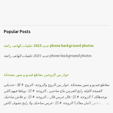
Popular Posts
جديد 2025 خلفيات الهاتف رائعة phone background photos
جديد 2025 خلفيات الهاتف رائعة phone background photos
حوار بين الزوجين مقاطع فيديو و صور مضحكة
مقاطع فيديو و صور مضحكة حوار بين الزوج والزوجة : الزوج 👨🏼 : حدديلي
القمجة الليلة رايح للعرس نتاع صاحبي .. الزوجة 👩🏻 : ويناها فيهم اللي
نوجدهالك ؟ الزوجة 👩🏻 : قال عرس قال ... الزوجة 👩🏻 : و علاش صاحبك
ماعرضناش كامل معاك؟ الزوجة 👩🏻 : عرس صاحبك ولا رايح تشوف كاش
وحدة ؟ الزوجة 👩🏻 : أصلاً ويناها المبخوصة لي راح تتكلح كي ما تكلحت