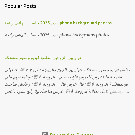
Popular Posts
جديد 2025 خلفيات الهاتف رائعة phone background photos
جديد 2025 خلفيات الهاتف رائعة phone background photos
حوار بين الزوجين مقاطع فيديو و صور مضحكة
مقاطع فيديو و صور مضحكة حوار بين الزوج والزوجة : الزوج 👨🏼 : حدديلي
القمجة الليلة رايح للعرس نتاع صاحبي .. الزوجة 👩🏻 : ويناها فيهم اللي
نوجدهالك ؟ الزوجة 👩🏻 : قال عرس قال ... الزوجة 👩🏻 : و علاش صاحبك
ماعرضناش كامل معاك؟ الزوجة 👩🏻 : عرس صاحبك ولا رايح تشوف كاش
وحدة ؟ الزوجة 👩🏻 : أصلاً ويناها المبخوصة لي راح تتكلح كي ما تكلحت
فيك؟؟ الزوجة 👩🏻 : ديما دافنني بين اربع حيوط وانت تحوس، وكي تروح
تحكم تلفونك وتلهى عليا .. الزوجة 👩🏻 : ووعلاه داير الكود للتلفون ! الزوجة
👩🏻 : أنا البڤرة وكان راني خدامه وبانيه مستقبلي بيدي راني درت
طوموبيل... الزوجة 👩🏻 : تحسب روحك راح تخدعني بزوج دورو لي
مديتهالي .. واقيلا تحسب روحك شريتني بيهم ؟ الزوجة 👩🏻 : فالح غير في