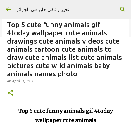
Skip to main content
تحير و تبقى حاير في الجزائر
Top 5 cute funny animals gif
4today wallpaper cute animals
drawings cute animals videos cute
animals cartoon cute animals to
on
September 02, 2023
draw cute animals list cute animals
pictures cute wild animals baby
animals names photo
on
April 11, 2017
Top 5 cute funny animals gif 4today
wallpaper cute animals