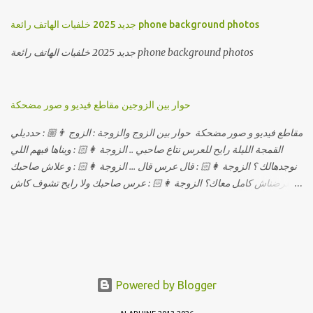
جديد 2025 خلفيات الهاتف رائعة phone background photos
جديد 2025 خلفيات الهاتف رائعة phone background photos
حوار بين الزوجين مقاطع فيديو و صور مضحكة
مقاطع فيديو و صور مضحكة حوار بين الزوج والزوجة : الزوج 👨🏼 : حدديلي
القمجة الليلة رايح للعرس نتاع صاحبي .. الزوجة 👩🏻 : ويناها فيهم اللي
نوجدهالك ؟ الزوجة 👩🏻 : قال عرس قال ... الزوجة 👩🏻 : و علاش صاحبك
ماعرضناش كامل معاك؟ الزوجة 👩🏻 : عرس صاحبك ولا رايح تشوف كاش
وحدة ؟ الزوجة 👩🏻 : أصلاً ويناها المبخوصة لي راح تتكلح كي ما تكلحت
فيك؟؟ الزوجة 👩🏻 : ديما دافنني بين اربع حيوط وانت تحوس، وكي تروح
تحكم تلفونك وتلهى عليا .. الزوجة 👩🏻 : ووعلاه داير الكود للتلفون ! الزوجة
👩🏻 : أنا البڤرة وكان راني خدامه وبانيه مستقبلي بيدي راني درت
طوموبيل... الزوجة 👩🏻 : تحسب روحك راح تخدعني بزوج دورو لي
مديتهالي .. واقيلا تحسب روحك شريتني بيهم ؟ الزوجة 👩🏻 : فالح غير في
Powered by Blogger
واش درتي لعشا واش درتي غدا ! الزوجة 👩🏻 : ديجا وقتاش اخر مرة قلتلي