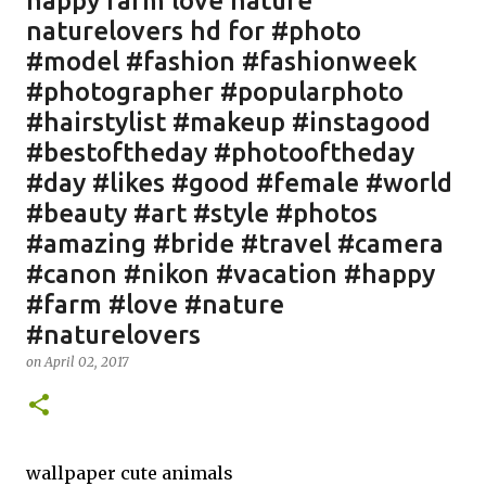
happy farm love nature
naturelovers hd for #photo
#model #fashion #fashionweek
#photographer #popularphoto
#hairstylist #makeup #instagood
#bestoftheday #photooftheday
#day #likes #good #female #world
#beauty #art #style #photos
#amazing #bride #travel #camera
#canon #nikon #vacation #happy
#farm #love #nature
#naturelovers
on
April 02, 2017
wallpaper cute animals