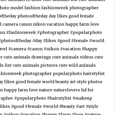
 photo model fashion fashionweek photographer
oftheday photooftheday day likes good female
vel camera canon nikon vacation happy farm love
hion #fashionweek #photographer #popularphoto
#photooftheday #day #likes #good #female #world
ravel #camera #canon #nikon #vacation #happy
r cute animals drawings cute animals videos cute
s list cute animals pictures cute wild animals
shionweek photographer popularphoto hairstylist
 likes good female world beauty art style photos
n happy farm love nature naturelovers hd for
apher #popularphoto #hairstylist #makeup
likes #good #female #world #beauty #art #style
n #nikon #vacation #happy #farm #love #nature