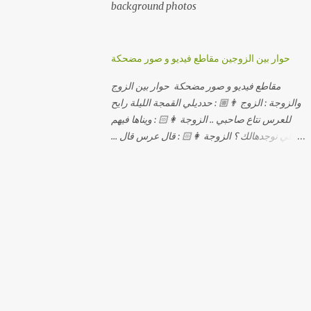
background photos
حوار بين الزوجين مقاطع فيديو و صور مضحكة
مقاطع فيديو و صور مضحكة حوار بين الزوج
والزوجة : الزوج 👨🏼 : حدديلي القمجة الليلة رايح
للعرس نتاع صاحبي .. الزوجة 👩🏻 : ويناها فيهم
اللي نوجدهالك ؟ الزوجة 👩🏻 : قال عرس قال ...
الزوجة 👩🏻 : و علاش صاحبك ماعرضناش كامل
معاك؟ الزوجة 👩🏻 : عرس صاحبك ولا رايح
تشوف كاش وحدة ؟ الزوجة 👩🏻 : أصلاً ويناها
المبخوصة لي راح تتكلح كي ما تكلحت فيك؟؟
الزوجة 👩🏻 : ديما دافنني بين اربع حيوط وانت
تحوس، وكي تروح تحكم تلفونك وتلهى عليا ..
الزوجة 👩🏻 : ووعلاه داير الكود للتلفون ! الزوجة
👩🏻 : أنا البڤرة وكان راني خدامه وبانيه مستقبلي
بيدي راني درت طوموبيل... الزوجة 👩🏻 : تحسب
روحك راح تخدعني بزوج دورو لي مديتهالي .. واقيلا