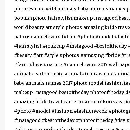
pictures cute wild animals baby animals names
popularphoto hairstylist makeup instagood best
world beauty art style photos amazing bride tra
nature naturelovers hd for #photo #model #fas
#hairstylist #makeup #instagood #bestoftheday 
#beauty #art #style #photos #amazing #bride #t
#farm #love #nature #naturelovers 2017 wallpape
animals cartoon cute animals to draw cute animal
baby animals names 2017 photo model fashion fa
makeup instagood bestoftheday photooftheday day
amazing bride travel camera canon nikon vacatio
#photo #model #fashion #fashionweek #photogr
#instagood #bestoftheday #photooftheday #day #
#photos #amazing #bride #travel #camera #cano