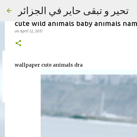
wallpaper cute animals drawings cu
تحير و تبقى حاير في الجزائر
cartoon cute animals to draw cute a
cute wild animals baby animals na
on
April 12, 2017
on
September 02, 2023
wallpaper cute animals dra