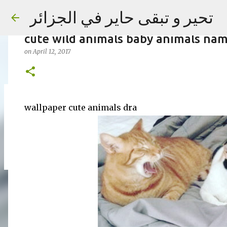
wallpaper cute animals drawings cu
تحير و تبقى حاير في الجزائر
cartoon cute animals to draw cute a
cute wild animals baby animals na
on
April 12, 2017
on
September 02, 2023
wallpaper cute animals dra