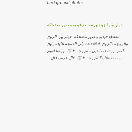
background photos
حوار بين الزوجين مقاطع فيديو و صور مضحكة
مقاطع فيديو و صور مضحكة حوار بين الزوج
والزوجة : الزوج 👨🏼 : حدديلي القمجة الليلة رايح
للعرس نتاع صاحبي .. الزوجة 👩🏻 : ويناها فيهم
اللي نوجدهالك ؟ الزوجة 👩🏻 : قال عرس قال ...
الزوجة 👩🏻 : و علاش صاحبك ماعرضناش كامل
معاك؟ الزوجة 👩🏻 : عرس صاحبك ولا رايح
تشوف كاش وحدة ؟ الزوجة 👩🏻 : أصلاً ويناها
المبخوصة لي راح تتكلح كي ما تكلحت فيك؟؟
الزوجة 👩🏻 : ديما دافنني بين اربع حيوط وانت
تحوس، وكي تروح تحكم تلفونك وتلهى عليا ..
الزوجة 👩🏻 : ووعلاه داير الكود للتلفون ! الزوجة
👩🏻 : أنا البڤرة وكان راني خدامه وبانيه مستقبلي
بيدي راني درت طوموبيل... الزوجة 👩🏻 : تحسب
روحك راح تخدعني بزوج دورو لي مديتهالي .. واقيلا