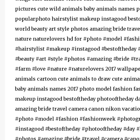
pictures cute wild animals baby animals names
popularphoto hairstylist makeup instagood best
world beauty art style photos amazing bride tra
nature naturelovers hd for #photo #model #fas
#hairstylist #makeup #instagood #bestoftheday 
#beauty #art #style #photos #amazing #bride #t
#farm #love #nature #naturelovers 2017 wallpape
animals cartoon cute animals to draw cute animal
baby animals names 2017 photo model fashion fa
makeup instagood bestoftheday photooftheday day
amazing bride travel camera canon nikon vacatio
#photo #model #fashion #fashionweek #photogr
#instagood #bestoftheday #photooftheday #day #
#photos #amazing #bride #travel #camera #cano