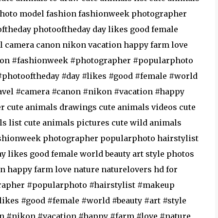
 photo model fashion fashionweek photographer
oftheday photooftheday day likes good female
vel camera canon nikon vacation happy farm love
hion #fashionweek #photographer #popularphoto
#photooftheday #day #likes #good #female #world
ravel #camera #canon #nikon #vacation #happy
r cute animals drawings cute animals videos cute
s list cute animals pictures cute wild animals
shionweek photographer popularphoto hairstylist
 likes good female world beauty art style photos
n happy farm love nature naturelovers hd for
apher #popularphoto #hairstylist #makeup
likes #good #female #world #beauty #art #style
n #nikon #vacation #happy #farm #love #nature