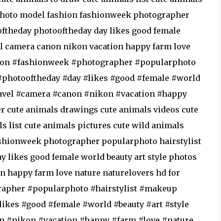
 photo model fashion fashionweek photographer
oftheday photooftheday day likes good female
vel camera canon nikon vacation happy farm love
hion #fashionweek #photographer #popularphoto
#photooftheday #day #likes #good #female #world
ravel #camera #canon #nikon #vacation #happy
r cute animals drawings cute animals videos cute
s list cute animals pictures cute wild animals
shionweek photographer popularphoto hairstylist
 likes good female world beauty art style photos
n happy farm love nature naturelovers hd for
apher #popularphoto #hairstylist #makeup
likes #good #female #world #beauty #art #style
n #nikon #vacation #happy #farm #love #nature