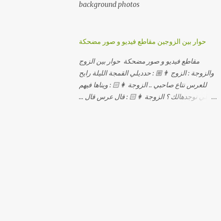
background photos
حوار بين الزوجين مقاطع فيديو و صور مضحكة
مقاطع فيديو و صور مضحكة حوار بين الزوج
والزوجة : الزوج 👨🏼 : حدديلي القمجة الليلة رايح
للعرس نتاع صاحبي .. الزوجة 👩🏻 : ويناها فيهم
اللي نوجدهالك ؟ الزوجة 👩🏻 : قال عرس قال ...
الزوجة 👩🏻 : و علاش صاحبك ماعرضناش كامل
معاك؟ الزوجة 👩🏻 : عرس صاحبك ولا رايح
تشوف كاش وحدة ؟ الزوجة 👩🏻 : أصلاً ويناها
المبخوصة لي راح تتكلح كي ما تكلحت فيك؟؟
الزوجة 👩🏻 : ديما دافنني بين اربع حيوط وانت
تحوس، وكي تروح تحكم تلفونك وتلهى عليا ..
الزوجة 👩🏻 : ووعلاه داير الكود للتلفون ! الزوجة
👩🏻 : أنا البڤرة وكان راني خدامه وبانيه مستقبلي
بيدي راني درت طوموبيل... الزوجة 👩🏻 : تحسب
روحك راح تخدعني بزوج دورو لي مديتهالي .. واقيلا