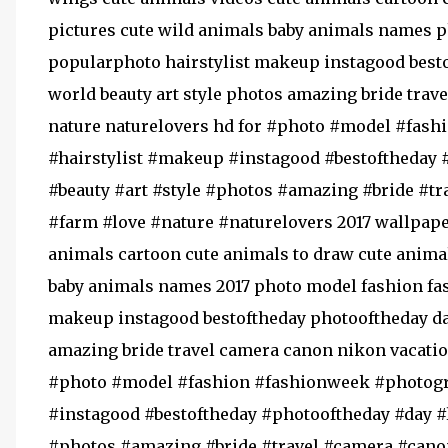
pictures cute wild animals baby animals names
popularphoto hairstylist makeup instagood best
world beauty art style photos amazing bride tra
nature naturelovers hd for #photo #model #fas
#hairstylist #makeup #instagood #bestoftheday 
#beauty #art #style #photos #amazing #bride #t
#farm #love #nature #naturelovers 2017 wallpape
animals cartoon cute animals to draw cute animal
baby animals names 2017 photo model fashion fa
makeup instagood bestoftheday photooftheday day
amazing bride travel camera canon nikon vacatio
#photo #model #fashion #fashionweek #photogr
#instagood #bestoftheday #photooftheday #day #
#photos #amazing #bride #travel #camera #cano