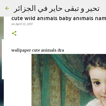
wallpaper cute animals drawings cu
تحير و تبقى حاير في الجزائر
cartoon cute animals to draw cute a
cute wild animals baby animals na
on
April 13, 2017
on
September 02, 2023
wallpaper cute animals dra