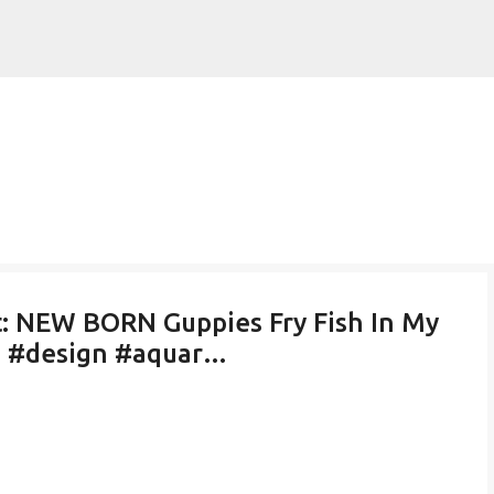
Skip to main content
: NEW BORN Guppies Fry Fish In My
e #design #aquar…