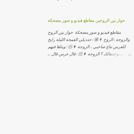
حوار بين الزوجين مقاطع فيديو و صور مضحكة
مقاطع فيديو و صور مضحكة حوار بين الزوج
والزوجة : الزوج 👨🏼 : حدديلي القمجة الليلة رايح
للعرس نتاع صاحبي .. الزوجة 👩🏻 : ويناها فيهم
اللي نوجدهالك ؟ الزوجة 👩🏻 : قال عرس قال ...
الزوجة 👩🏻 : و علاش صاحبك ماعرضناش كامل
معاك؟ الزوجة 👩🏻 : عرس صاحبك ولا رايح
تشوف كاش وحدة ؟ الزوجة 👩🏻 : أصلاً ويناها
المبخوصة لي راح تتكلح كي ما تكلحت فيك؟؟
الزوجة 👩🏻 : ديما دافنني بين اربع حيوط وانت
تحوس، وكي تروح تحكم تلفونك وتلهى عليا ..
الزوجة 👩🏻 : ووعلاه داير الكود للتلفون ! الزوجة
👩🏻 : أنا البڤرة وكان راني خدامه وبانيه مستقبلي
بيدي راني درت طوموبيل... الزوجة 👩🏻 : تحسب
روحك راح تخدعني بزوج دورو لي مديتهالي .. واقيلا
تحسب روحك شريتني بيهم ؟ الزوجة 👩🏻 : فالح