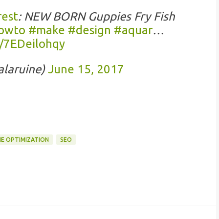
est
: NEW BORN Guppies Fry Fish
owto
#make
#design
#aquar
…
o/7EDeilohqy
alaruine)
June 15, 2017
NE OPTIMIZATION
SEO