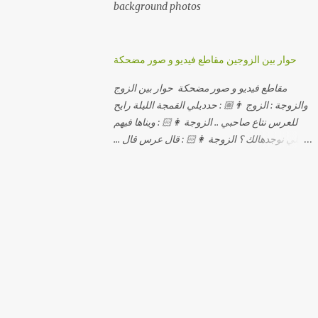
background photos
حوار بين الزوجين مقاطع فيديو و صور مضحكة
مقاطع فيديو و صور مضحكة حوار بين الزوج
والزوجة : الزوج 👨🏼 : حدديلي القمجة الليلة رايح
للعرس نتاع صاحبي .. الزوجة 👩🏻 : ويناها فيهم
اللي نوجدهالك ؟ الزوجة 👩🏻 : قال عرس قال ...
الزوجة 👩🏻 : و علاش صاحبك ماعرضناش كامل
معاك؟ الزوجة 👩🏻 : عرس صاحبك ولا رايح
تشوف كاش وحدة ؟ الزوجة 👩🏻 : أصلاً ويناها
المبخوصة لي راح تتكلح كي ما تكلحت فيك؟؟
الزوجة 👩🏻 : ديما دافنني بين اربع حيوط وانت
تحوس، وكي تروح تحكم تلفونك وتلهى عليا ..
الزوجة 👩🏻 : ووعلاه داير الكود للتلفون ! الزوجة
👩🏻 : أنا البڤرة وكان راني خدامه وبانيه مستقبلي
بيدي راني درت طوموبيل... الزوجة 👩🏻 : تحسب
روحك راح تخدعني بزوج دورو لي مديتهالي .. واقيلا