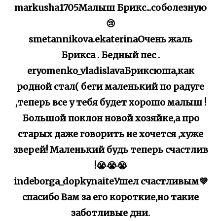
markusha1705Малыш Брикс...соболезную
😢
smetannikova.ekaterinaОчень жаль
Брикса . Бедный пес .
eryomenko_vladislavaБриксюша,как
родной стал( беги маленький по радуге
,теперь все у тебя будет хорошо малыш !
Большой поклон новой хозяйке,а про
старых даже говорить не хочется ,хуже
зверей! Маленький будь теперь счастлив
!😭😭😭
indeborga_dopkynaiteУшел счастливым💜
спасибо Вам за его короткие,но такие
заботливые дни.