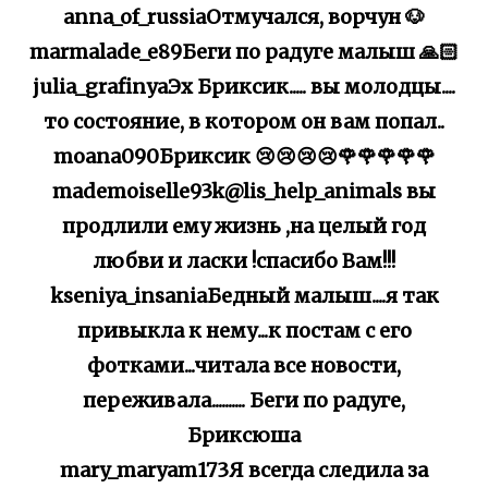
anna_of_russiaОтмучался, ворчун 🐶
marmalade_e89Беги по радуге малыш 🙏🏻
julia_grafinyaЭх Бриксик..... вы молодцы....
то состояние, в котором он вам попал..
moana090Бриксик 😢😢😢😢🌹🌹🌹🌹🌹
mademoiselle93k@lis_help_animals вы
продлили ему жизнь ,на целый год
любви и ласки !спасибо Вам!!!
kseniya_insaniaБедный малыш....я так
привыкла к нему...к постам с его
фотками...читала все новости,
переживала.......... Беги по радуге,
Бриксюша
mary_maryam173Я всегда следила за