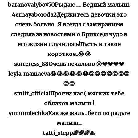
baranovalybov70Рыдаю...... Бедный малыш.
4ernayaboroda2Держитесь девочки,это
очень больно...Я всегда с замиранием
следила за новостями о Бриксе,и чудо в
его жизни случилось!Пусть и такое
короткое..😭😭
sorceress_88Очень печально 😢💔💔💔💔
leyla_mamaeva😭😭😭😭😭😭😔😔😔😔😔😔😔
😔😔
smitt_officialПрости нас ( мягких тебе
облаков малыш !
yuuuuulechkaКак же жаль...беги по радуге
малыш...
tatti_stepp🌈🌈🌈🙏