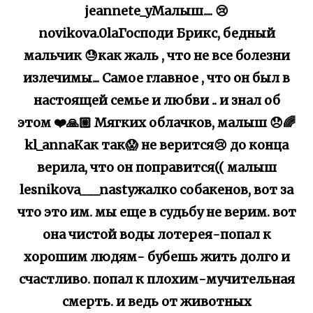
jeannete_yМалыш.... 😢
novikova.0laГосподи Брикс, бедный
мальчик 😓как жаль , что не все болезни
излечимы... Самое главное , что он был в
настоящей семье и любви .. и знал об
этом ❤️🙏🏼 Мягких облачков, малыш 😞🌈
kl_annaКак так😱 не верится😢 до конца
верила, что он поправится(( малыш
lesnikova___nastyжалко собакенов, вот за
что это им. мы еще в судьбу не верим. вот
она чистой воды лотерея-попал к
хорошим людям- бубешь жить долго и
счастливо. попал к плохим-мучительная
смерть. и ведь от животных