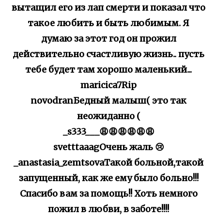
вытащил его из лап смерти и показал что
такое любить и быть любимым. Я
думаю за этот год он прожил
действительно счастливую жизнь.. пусть
тебе будет там хорошо маленький...
maricica7Rip
novodranБедный малыш( это так
неожиданно (
_s333___😩😩😩😩😩😩
svetttaaagОчень жаль 😢
_anastasia_zemtsovaТакой больной,такой
запущенный, как же ему было больно!!!
Спасибо вам за помощь!! Хоть немного
пожил в любви, в заботе!!!!