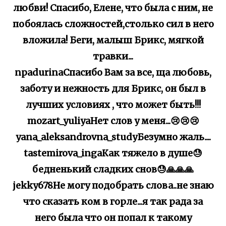
любви! Спасибо, Елене, что была с ним, не
побоялась сложностей,столько сил в него
вложила! Беги, малыш Брикс, мягкой
травки...
npadurinaСпасибо Вам за все, ща любовь,
заботу и нежность для Брикс, он был в
лучших условиях , что может быть!!!
mozart_yuliyaНет слов у меня...😢😢😢
yana_aleksandrovna_studyБезумно жаль....
tastemirova_ingaКак тяжело в душе😓
бедненький сладких снов😓🙏🙏🙏
jekky678Не могу подобрать слова..не знаю
что сказать ком в горле...я так рада за
него была что он попал к такому