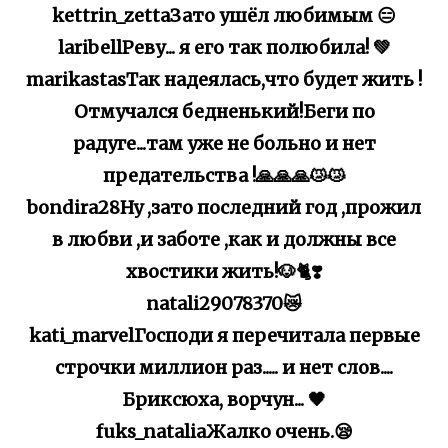
kettrin_zettaЗато ушёл любимым 😑
laribellРеву... я его так полюбила! 💚
marikastasТак надеялась,что будет жить !
Отмучался бедненький!Беги по
радуге...там уже не больно и нет
предательства !🙏🙏🙏😿😿
bondira28Ну ,зато последний год ,прожил
в любви ,и заботе ,как и должны все
хвостики жить!🐶🐈❣️
natali29078370😿
kati_marvelГосподи я перечитала первые
строчки миллион раз..... и нет слов....
Бриксюха, ворчун... 🖤
fuks_nataliaЖалко очень.😪