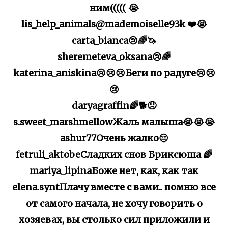
ним((((( 😭
lis_help_animals@mademoiselle93k ❤️😭
carta_bianca😢🌈🦄
sheremeteva_oksana😢🌈
katerina_aniskina😢😢😢Беги по радуге😢😢
😢
daryagraffin🌈🐕😞
s.sweet_marshmellowЖаль малыша😭😭😭
ashur77Очень жалко😔
fetruli_aktobeСладких снов Бриксюша 🌈
mariya_lipinaБоже нет, как, как так
elena.syntПлачу вместе с вами.. помню все
от самого начала, не хочу говорить о
хозяевах, вы столько сил приложили и