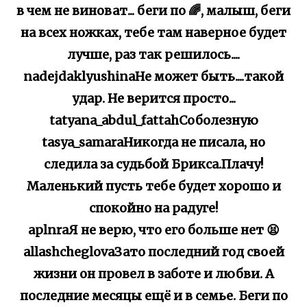
в чем не виноват... беги по 🌈, малыш, беги
на всех ножках, тебе там наверное будет
лучше, раз так решилось....
nadejdaklyushinaНе может быть....такой
удар. Не верится просто...
tatyana_abdul_fattahСоболезную
tasya_samaraНикогда не писала, но
следила за судьбой Брикса.Плачу!
Маленький пусть тебе будет хорошо и
спокойно на радуге!
aplnraЯ не верю, что его больше нет 😫
allashcheglovaЗато последний год своей
жизни он провел в заботе и любви. А
последние месяцы ещё и в семье. Беги по