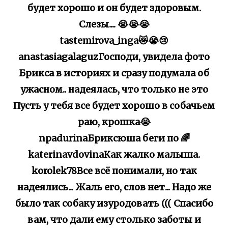
будет хорошо и он будет здоровым.
Слезы.... 😭😭😭
tastemirova_inga😿😭😢
anastasiagalaguzГосподи, увидела фото
Брикса в историях и сразу подумала об
ужасном.. надеялась, что только не это
Пусть у тебя все будет хорошо в собачьем
раю, крошка😭
npadurinaБриксюша беги по 🌈
katerinavdovinaКак жалко малыша.
korolek78Все всё понимали, но так
надеялись... Жаль его, слов нет... Надо же
было так собаку изуродовать ((( Спасибо
вам, что дали ему столько заботы и