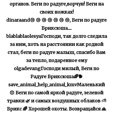
органов. Беги по радуге,ворчун! Беги на
своих ножках!
dinaraand😢 😢 😢 😢 😢 😢 😢, Беги по радуге
Бриксюша.....
blablablaolesyaГосподи, так долго следила
за ним, хоть на расстоянии как родной
стал, беги по радуге малыш, спасибо Вам
за тепло, подаренное ему
olgadevangГосподи милый, Беги по
Радуге Бриксюша🌈🐕
save_animal_help_animal_kmvМаленький
😔 Беги по самой яркой радуге, зеленой
травки 🌿 и самых воздушных облаков ⛅️
Брикс 🌈 Хорошей охоты. Возвращайся 🙏