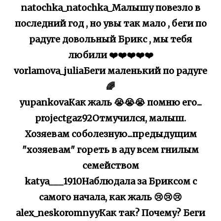
natochka_natochka_Малышу повезло в
последний год , но увы так мало , беги по
радуге довольный Брикс , мы тебя
любили ❤️❤️❤️❤️❤️
vorlamova_juliaБеги маленький по радуге
🌈
yupankovaКак жаль 😭😭😭 помню его...
projectgaz92Отмучился, малыш.
Хозяевам соболезную...предыдущим
"хозяевам" гореть в аду всем гнилым
семейством
katya___1910Наблюдала за Бриксом с
самого начала, как жаль 😢😢😢
alex_neskoromnyyКак так? Почему? Беги