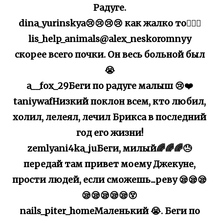
Радуге.
dina_yurinskya😢😢😢😢 как жалко то🤦🏽‍♀️
lis_help_animals@alex_neskoromnyy
скорее всего почки. Он весь больной был
😭
a__fox_29Беги по радуге малыш 😢❤️
taniywafНизкий поклон всем, кто любил,
холил, лелеял, лечил Брикса в последний
год его жизни!
zemlyani4ka_juБеги, милый🌈🌈🌈😓
передай там привет моему Джекуне,
прости людей, если сможешь...реву 😪😪😪
😪😪😪😪😪😵
nails_piter_homeМаленький 😭. Беги по