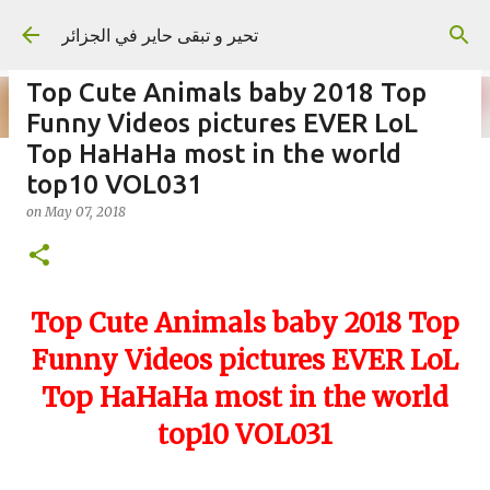
Skip to main content
تحير و تبقى حاير في الجزائر
Top Cute Animals baby 2018 Top
Funny Videos pictures EVER LoL
Top HaHaHa most in the world
top10 VOL031
on
September 02, 2023
on
May 07, 2018
Top Cute Animals baby 2018 Top
Funny Videos pictures EVER LoL
Top HaHaHa most in the world
top10 VOL031