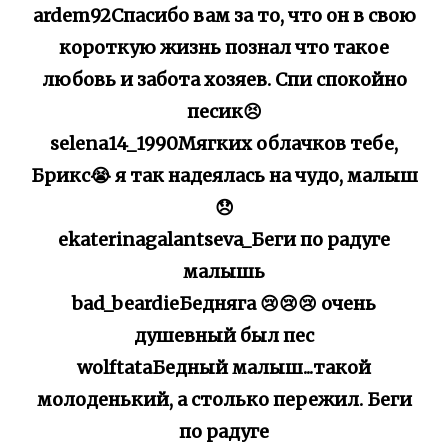
ardem92Спасибо вам за то, что он в свою
короткую жизнь познал что такое
любовь и забота хозяев. Спи спокойно
песик😣
selena14_1990Мягких облачков тебе,
Брикс😭 я так надеялась на чудо, малыш
😞
ekaterinagalantseva_Беги по радуге
малышь
bad_beardieБедняга 😢😢😢 очень
душевный был пес
wolftataБедный малыш...такой
молоденький, а столько пережил. Беги
по радуге