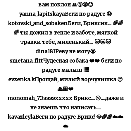
вам поклон 🙏🤧😪😓
yanna_lapitskayaБеги по радуге 😓
kotovski_and_sobakenБеги, Бриксик.... 🌈🌈
🌈 ты дожил в тепле и заботе, мягкой
травки тебе, миленький.... 😿😿😿
dina181Реву не могу😭
smetana_fittЧудесная собака ❤️❤️ беги по
радуге малыш !!!!!
evzenka.kПрощай, милый ворчунишка 😔
🙏🏼❤️
monomah_7Эээээххххх Брикс.....😕....даже и
не знаешь что написать.....
kavazleylaБеги по радуге Брикс! 🐶🌈🌈☁️☁️
☁️