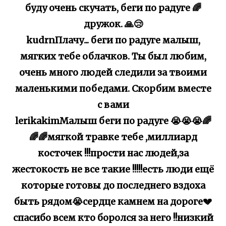
буду очень скучать, беги по радуге 🌈
дружок. 🙏😢
kudrnПлачу... беги по радуге малыш,
мягких тебе облачков. Ты был любим,
очень много людей следили за твоими
маленькими победами. Скорбим вместе
с вами
lerikakimМалыш беги по радуге 😭😭😭🌈
🌈🌈мягкой травке тебе ,миллиард
косточек !!!прости нас людей,за
жестокость не все такие !!!!!есть люди ещё
которые готовы до последнего вздоха
быть рядом😭сердце камнем на дороге💔
спасибо всем кто боролся за него !!низкий