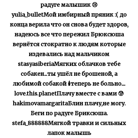
радуге малышик 😢
yulia_bulletМой имбирный пряник :( до
конца верила что он снова будет здоров,
надеюсь все что пережил Брюксюша
вернётся стократно к людям которые
издевались над мальчиком
stasyasiberiaМягких облачков тебе
собакен...ты ушёл не брошеной, а
любимой собакой 🕯теперь не больно....
love.this.planetПлачу вместе с вами 😰
hakimovamargaritaБлин плачу,не могу.
Беги по радуге Бриксюша.
stefa_888888Мягкой травки и сильных
лапок малышь