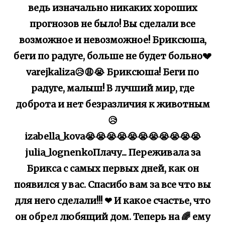
ведь изначально никаких хороших
прогнозов не было! Вы сделали все
возможное и невозможное! Бриксюша,
беги по радуге, больше не будет больно💔
varejkaliza😥😩😭 Бриксюша! Беги по
радуге, малыш! В лучший мир, где
доброта и нет безразличия к животным
😥
izabella_kova😭😭😭😭😭😭😭😭😭😭😭
julia_lognenkoПлачу... Переживала за
Брикса с самых первых дней, как он
появился у вас. Спасибо вам за все что вы
для него сделали!!! ❤ И какое счастье, что
он обрел любящий дом. Теперь на 🌈 ему