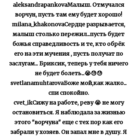
aleksandrapankovaМалыш. Отмучался
ворчун, пусть там ему будет хорошо!
milana_khakonovaСердце разрывается,
малыш столько пережил...пусть будет
божья справедливость и те, кто обрёк
его на эти мучения , пусть получат по
заслугам... Бриксик, теперь у тебя ничего
не будет болеть...😭😓😓
svetlanamuhtarovaБоже мой,как жалко...
спи спокойно.
cvet_ikСижу на работе, реву 😭 не могу
остановиться. Я наблюдала за жизнью
этого "ворчуна" еще с тех пор как его
забрали у хозяев. Он запал мне в душу. Я