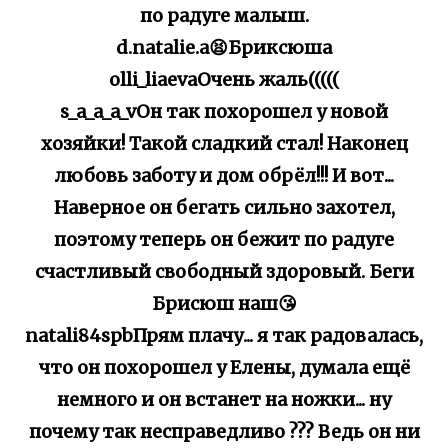
по радуге малыш.
d.natalie.a😫Бриксюша
olli_liaevaОчень жаль(((((
s_a_a_a_vОн так похорошел у новой
хозяйки! Такой сладкий стал! Наконец
любовь заботу и дом обрёл!!! И вот...
Наверное он бегать сильно захотел,
поэтому теперь он бежит по радуге
счастливый свободный здоровый. Беги
Брисюш наш😘
natali84spbПрям плачу... я так радовалась,
что он похорошел у Елены, думала ещё
немного и он встанет на ножки... ну
почему так несправедливо ??? Ведь он ни