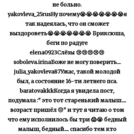
не больно.
yakovleva_25rusНу почему😭😭😭😭😭😭😭я
так надеялась, что он сможет
выздороветь😭😭😭😭😭😭😭 Бриксюша,
беги по радуге
elena0923Слёзы 😢😢😢😢😢
soboleva.irinaБоже не могу поверить....
julia_yakovleva87Ужас, такой молодой
был, а состояние 16-ти летнего пса.
baratovakkkКогда я увидела пост,
подумала :" это тот старенький малыш.....
возраст пришёл 😔" и тут я читаю о том
что ему исполнилось бы три 😱😭 бедный
малыш, бедный..... спасибо тем кто