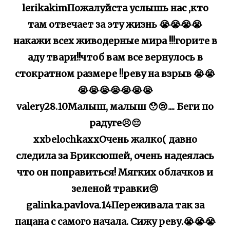
lerikakimПожалуйста услышь нас ,кто
там отвечает за эту жизнь 😭😭😭😭
накажи всех живодерные мира !!!горите в
аду твари!!чтоб вам все вернулось в
стократном размере !!реву на взрыв 😭😭
😭😭😭😭😭😭😭
valery28.10Малыш, малыш 😯😢.... Беги по
радуге😣😔
xxbelochkaxxОчень жалко( давно
следила за Бриксюшей, очень надеялась
что он поправиться! Мягких облачков и
зеленой травки😢
galinka.pavlova.14Переживала так за
пацана с самого начала. Сижу реву.😭😭😭