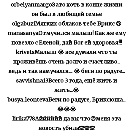
orbelyanmargoЗато хоть в конце жизни
он был в любящей семье
olgabuziМягких облаков тебе Брикс 😢
manasanyaОтмучился малыш! Как же ему
повезло с Еленой, дай Бог ей здоровья!!!
krivetsМалыш 😭 все думали что ты
проживёшь очень долго и счастливо...
ведь и так намучался.... 😭 беги по радуге...
savvishna13Всего 3 года, ещё жить и
жить...😭
busya_leontevaБеги по радуге, Бриксюша...
😭😭😭
lirika778Айййййй да вы что😢меня эта
новость убила🙊🙊🙊