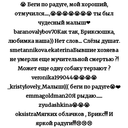
😭 Беги по радуге, мой хороший,
отмучился.....,😭😭😭😭😭😭😭 ты был
чудесный малыш❤
baranovalybov70Как так, Бриксюшка,
любимка наша)) Нет слов.... Слёзы душат.
smetannikova.ekaterinaБывшие хозяева
не умерли еще мучительной смертью ?!
Может еще одну собаку терзают ?
veronika199044😭😭😭😭
_kristylovely_Малыш((( беги по радуге😭❤️
emmagoldman20Я рыдаю.......
zyudashkina😭😭😭
oksistraМягких облачков , Брикс!!! И
яркой радуги!!!😢😢😢