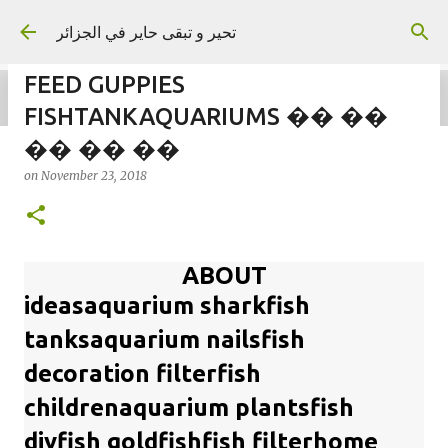
Skip to main content
تحير و تبقى حاير في الجزائر
FEED GUPPIES
FISHTANKAQUARIUMS �� ��
�� �� ��
on
September 02, 2023
on
November 23, 2018
ABOUT
ideasaquarium sharkfish
tanksaquarium nailsfish
decoration filterfish
childrenaquarium plantsfish
diyfish goldfishfish filterhome