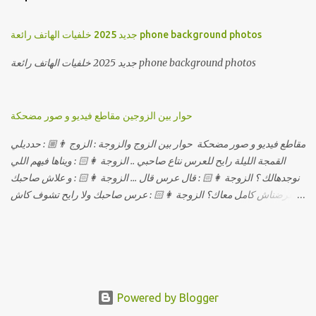
جديد 2025 خلفيات الهاتف رائعة phone background photos
جديد 2025 خلفيات الهاتف رائعة phone background photos
حوار بين الزوجين مقاطع فيديو و صور مضحكة
مقاطع فيديو و صور مضحكة حوار بين الزوج والزوجة : الزوج 👨🏼 : حدديلي
القمجة الليلة رايح للعرس نتاع صاحبي .. الزوجة 👩🏻 : ويناها فيهم اللي
نوجدهالك ؟ الزوجة 👩🏻 : قال عرس قال ... الزوجة 👩🏻 : و علاش صاحبك
ماعرضناش كامل معاك؟ الزوجة 👩🏻 : عرس صاحبك ولا رايح تشوف كاش
وحدة ؟ الزوجة 👩🏻 : أصلاً ويناها المبخوصة لي راح تتكلح كي ما تكلحت
فيك؟؟ الزوجة 👩🏻 : ديما دافنني بين اربع حيوط وانت تحوس، وكي تروح
تحكم تلفونك وتلهى عليا .. الزوجة 👩🏻 : ووعلاه داير الكود للتلفون ! الزوجة
👩🏻 : أنا البڤرة وكان راني خدامه وبانيه مستقبلي بيدي راني درت
طوموبيل... الزوجة 👩🏻 : تحسب روحك راح تخدعني بزوج دورو لي
مديتهالي .. واقيلا تحسب روحك شريتني بيهم ؟ الزوجة 👩🏻 : فالح غير في
Powered by Blogger
واش درتي لعشا واش درتي غدا ! الزوجة 👩🏻 : ديجا وقتاش اخر مرة قلتلي