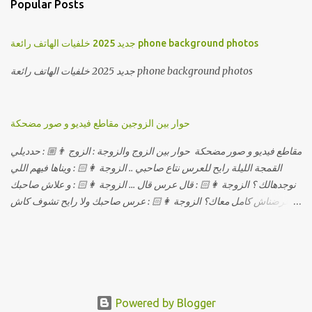
Popular Posts
جديد 2025 خلفيات الهاتف رائعة phone background photos
جديد 2025 خلفيات الهاتف رائعة phone background photos
حوار بين الزوجين مقاطع فيديو و صور مضحكة
مقاطع فيديو و صور مضحكة حوار بين الزوج والزوجة : الزوج 👨🏼 : حدديلي
القمجة الليلة رايح للعرس نتاع صاحبي .. الزوجة 👩🏻 : ويناها فيهم اللي
نوجدهالك ؟ الزوجة 👩🏻 : قال عرس قال ... الزوجة 👩🏻 : و علاش صاحبك
ماعرضناش كامل معاك؟ الزوجة 👩🏻 : عرس صاحبك ولا رايح تشوف كاش
وحدة ؟ الزوجة 👩🏻 : أصلاً ويناها المبخوصة لي راح تتكلح كي ما تكلحت
فيك؟؟ الزوجة 👩🏻 : ديما دافنني بين اربع حيوط وانت تحوس، وكي تروح
تحكم تلفونك وتلهى عليا .. الزوجة 👩🏻 : ووعلاه داير الكود للتلفون ! الزوجة
👩🏻 : أنا البڤرة وكان راني خدامه وبانيه مستقبلي بيدي راني درت
طوموبيل... الزوجة 👩🏻 : تحسب روحك راح تخدعني بزوج دورو لي
مديتهالي .. واقيلا تحسب روحك شريتني بيهم ؟ الزوجة 👩🏻 : فالح غير في
Powered by Blogger