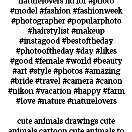
naturelovers hd for #photo
#model #fashion #fashionweek
#photographer #popularphoto
#hairstylist #makeup
#instagood #bestoftheday
#photooftheday #day #likes
#good #female #world #beauty
#art #style #photos #amazing
#bride #travel #camera #canon
#nikon #vacation #happy #farm
#love #nature #naturelovers
cute animals drawings cute
animals cartoon cute animals to