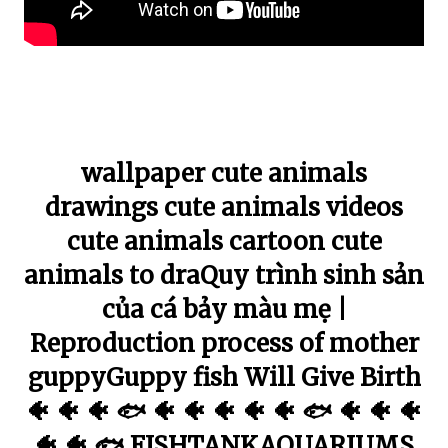
wallpaper cute animals
drawings cute animals videos
cute animals cartoon cute
animals to draQuy trình sinh sản
của cá bảy màu mẹ |
Reproduction process of mother
guppyGuppy fish Will Give Birth
🐠 🐠 🐠 🐟 🐠 🐠 🐠 🐠 🐠 🐟 🐠 🐠 🐠
🐠 🐠 🐟 FISHTANKAQUARIUMS