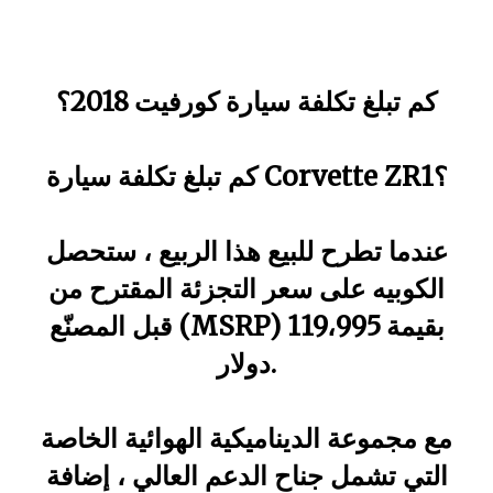
كم تبلغ تكلفة سيارة كورفيت 2018؟
كم تبلغ تكلفة سيارة Corvette ZR1؟
عندما تطرح للبيع هذا الربيع ، ستحصل
الكوبيه على سعر التجزئة المقترح من
قبل المصنّع (MSRP) بقيمة 119،995
دولار.
مع مجموعة الديناميكية الهوائية الخاصة
التي تشمل جناح الدعم العالي ، إضافة