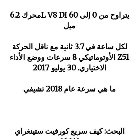
محرك 6.2L V8 DI يتراوح من 0 إلى 60
ميل
لكل ساعة في 3.7 ثانية مع ناقل الحركة
الأوتوماتيكي 8 سرعات ووضع الأداء Z51
الاختياري. 30 يوليو 2017
ما هي سرعة عام 2018 تشيفي
البحث: كيف سريع كورفيت ستينغراي