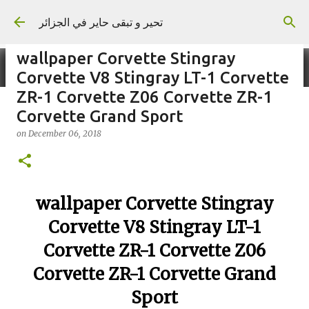
Skip to main content
تحير و تبقى حاير في الجزائر
wallpaper Corvette Stingray
Corvette V8 Stingray LT-1 Corvette
ZR-1 Corvette Z06 Corvette ZR-1
Corvette Grand Sport
on
September 02, 2023
on
December 06, 2018
wallpaper Corvette Stingray
Corvette V8 Stingray LT-1
Corvette ZR-1 Corvette Z06
Corvette ZR-1 Corvette Grand
Sport