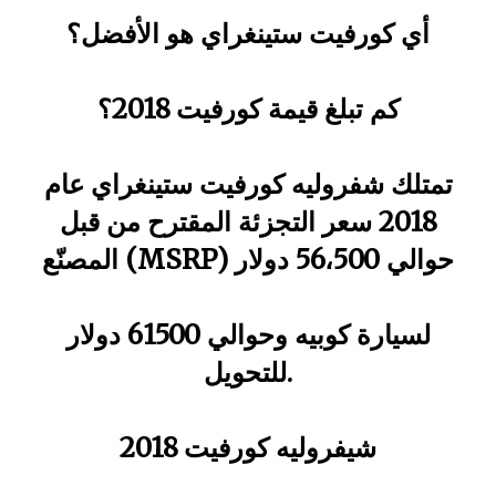
أي كورفيت ستينغراي هو الأفضل؟
كم تبلغ قيمة كورفيت 2018؟
تمتلك شفروليه كورفيت ستينغراي عام
2018 سعر التجزئة المقترح من قبل
المصنّع (MSRP) حوالي 56،500 دولار
لسيارة كوبيه وحوالي 61500 دولار
للتحويل.
شيفروليه كورفيت 2018