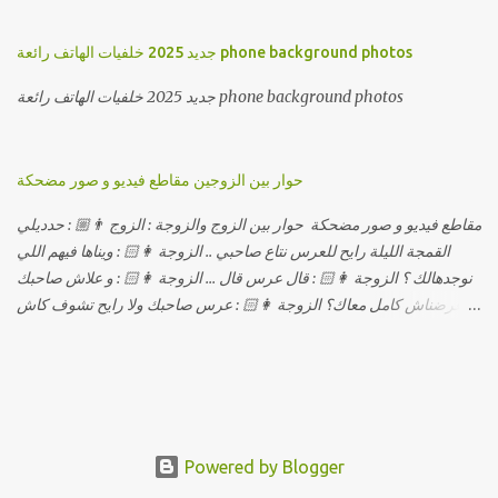
جديد 2025 خلفيات الهاتف رائعة phone background photos
جديد 2025 خلفيات الهاتف رائعة phone background photos
حوار بين الزوجين مقاطع فيديو و صور مضحكة
مقاطع فيديو و صور مضحكة حوار بين الزوج والزوجة : الزوج 👨🏼 : حدديلي
القمجة الليلة رايح للعرس نتاع صاحبي .. الزوجة 👩🏻 : ويناها فيهم اللي
نوجدهالك ؟ الزوجة 👩🏻 : قال عرس قال ... الزوجة 👩🏻 : و علاش صاحبك
ماعرضناش كامل معاك؟ الزوجة 👩🏻 : عرس صاحبك ولا رايح تشوف كاش
وحدة ؟ الزوجة 👩🏻 : أصلاً ويناها المبخوصة لي راح تتكلح كي ما تكلحت
فيك؟؟ الزوجة 👩🏻 : ديما دافنني بين اربع حيوط وانت تحوس، وكي تروح
تحكم تلفونك وتلهى عليا .. الزوجة 👩🏻 : ووعلاه داير الكود للتلفون ! الزوجة
👩🏻 : أنا البڤرة وكان راني خدامه وبانيه مستقبلي بيدي راني درت
طوموبيل... الزوجة 👩🏻 : تحسب روحك راح تخدعني بزوج دورو لي
مديتهالي .. واقيلا تحسب روحك شريتني بيهم ؟ الزوجة 👩🏻 : فالح غير في
Powered by Blogger
واش درتي لعشا واش درتي غدا ! الزوجة 👩🏻 : ديجا وقتاش اخر مرة قلتلي