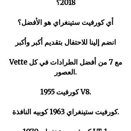
2018؟
أي كورفيت ستينغراي هو الأفضل؟
انضم إلينا للاحتفال بتقديم أكبر وأكبر
Vette مع 7 من أفضل الطرادات في كل
العصور.
1955 كورفيت V8.
كورفيت ستينغراي 1963 كوبيه النافذة.