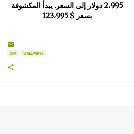
2،995 دولار إلى السعر. يبدأ المكشوفة
بسعر $ 123،995
CAR
WALLPAPER