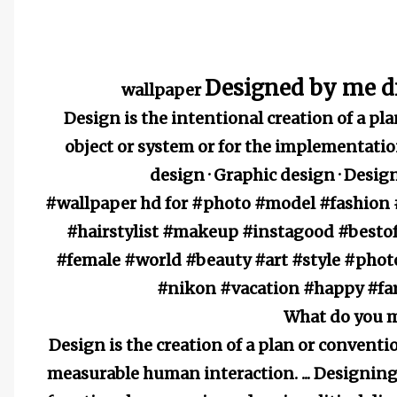
Designed by me 
wallpaper
Design is the intentional creation of a pla
object or system or for the implementation 
design · ‎Graphic design · ‎Des
#wallpaper hd for #photo #model #fashio
#hairstylist #makeup #instagood #besto
#female #world #beauty #art #style #pho
#nikon #vacation #happy #fa
What do you 
Design is the creation of a plan or conventi
measurable human interaction. ... Designing