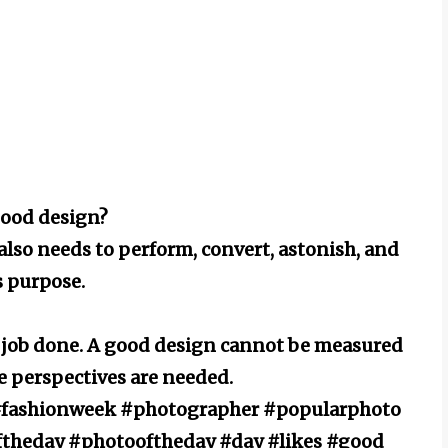
good design?
 also needs to perform, convert, astonish, and
ts purpose.
he job done. A good design cannot be measured
le perspectives are needed.
 #fashionweek #photographer #popularphoto
ftheday #photooftheday #day #likes #good