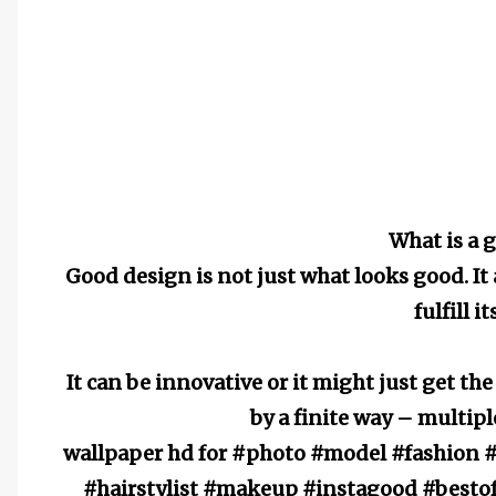
What is a 
Good design is not just what looks good. It
fulfill i
It can be innovative or it might just get t
by a finite way – multip
wallpaper hd for #photo #model #fashion
#hairstylist #makeup #instagood #besto