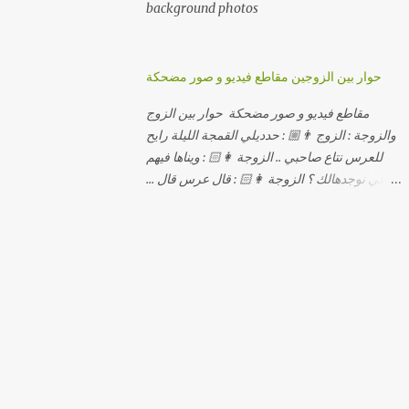
background photos
حوار بين الزوجين مقاطع فيديو و صور مضحكة
مقاطع فيديو و صور مضحكة حوار بين الزوج
والزوجة : الزوج 👨🏼 : حدديلي القمجة الليلة رايح
للعرس نتاع صاحبي .. الزوجة 👩🏻 : ويناها فيهم
اللي نوجدهالك ؟ الزوجة 👩🏻 : قال عرس قال ...
الزوجة 👩🏻 : و علاش صاحبك ماعرضناش كامل
معاك؟ الزوجة 👩🏻 : عرس صاحبك ولا رايح
تشوف كاش وحدة ؟ الزوجة 👩🏻 : أصلاً ويناها
المبخوصة لي راح تتكلح كي ما تكلحت فيك؟؟
الزوجة 👩🏻 : ديما دافنني بين اربع حيوط وانت
تحوس، وكي تروح تحكم تلفونك وتلهى عليا ..
الزوجة 👩🏻 : ووعلاه داير الكود للتلفون ! الزوجة
👩🏻 : أنا البڤرة وكان راني خدامه وبانيه مستقبلي
بيدي راني درت طوموبيل... الزوجة 👩🏻 : تحسب
روحك راح تخدعني بزوج دورو لي مديتهالي .. واقيلا