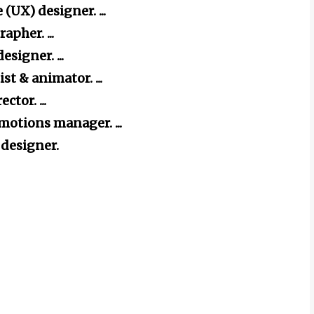
(UX) designer. ...
apher. ...
esigner. ...
st & animator. ...
ector. ...
motions manager. ...
 designer.