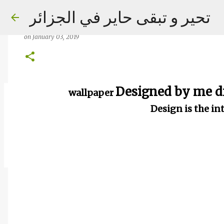
wallpaper Designed by me drawing
تحير و تبقى حاير في الجزائر
intentional creation
on
January 03, 2019
Designed by me 
wallpaper
on
September 02, 2023
Design is the in