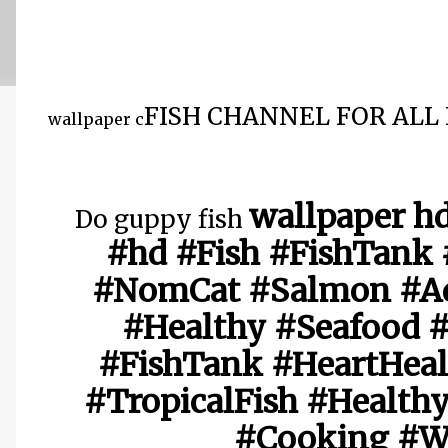
FISH CHANNEL FOR ALL
wallpaper c
wallpaper h
Do guppy fish
#hd #Fish #FishTank 
#NomCat #Salmon #Aq
#Healthy #Seafood #
#FishTank #HeartHeal
#TropicalFish #Health
#Cooking #Wa