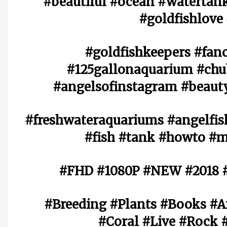
#beautiful #ocean #watertan
#goldfishlove
#goldfishkeepers #fanc
#125gallonaquarium #chu
#angelsofinstagram #beauty
#freshwateraquariums #angelfis
#fish #tank #howto #
#FHD #1080P #NEW #2018 #
#Breeding #Plants #Books #Ar
#Coral #Live #Rock