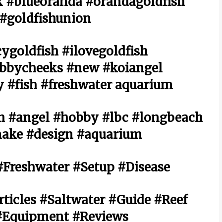
k #blueoranda #orandagoldfish
 #goldfishunion
ygoldfish #ilovegoldfish
bbycheeks #new #koiangel
 #fish #freshwater aquarium
h #angel #hobby #lbc #longbeach
make #design #aquarium
Freshwater #Setup #Disease
ticles #Saltwater #Guide #Reef
 #Equipment #Reviews