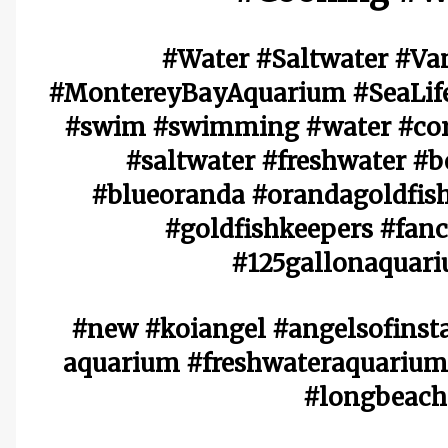
#Water #Saltwater #Va
#MontereyBayAquarium #SeaLife
#swim #swimming #water #coral
#saltwater #freshwater #b
#blueoranda #orandagoldfish
#goldfishkeepers #fanc
#125gallonaquar
#new #koiangel #angelsofinsta
aquarium #freshwateraquariums
#longbeach 