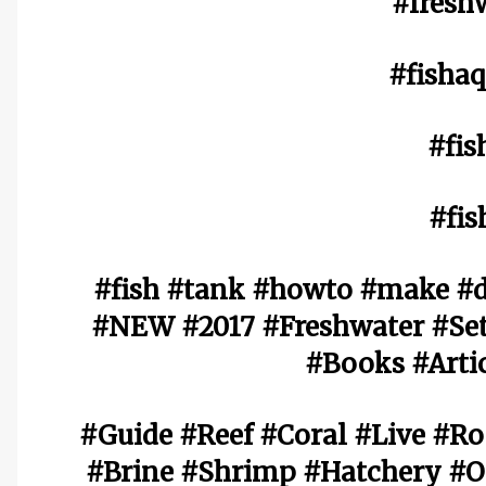
#freshw
#fisha
#fis
#fis
#fish #tank #howto #make #
#NEW #2017 #Freshwater #Set
#Books #Artic
#Guide #Reef #Coral #Live #R
#Brine #Shrimp #Hatchery #Os