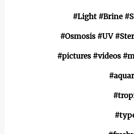
#Light #Brine #
#Osmosis #UV #Steri
#pictures #videos #
#aquar
#tropi
#type