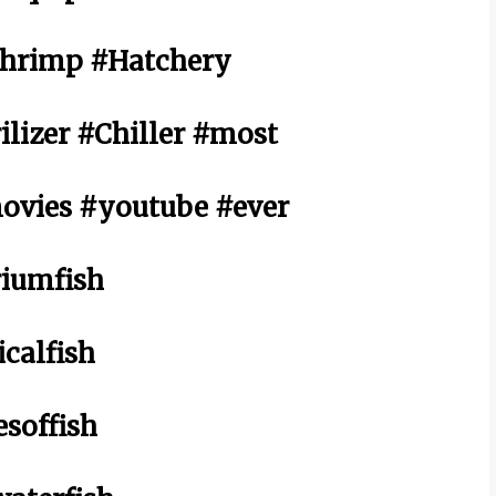
Shrimp #Hatchery
lizer #Chiller #most
movies #youtube #ever
iumfish
calfish
soffish