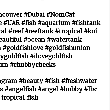
ncouver #Dubai #NomCat
 #UAE #fish #aquarium #fishtank
 #reef #reeftank #tropical #koi
eautiful #ocean #watertank
 #goldfishlove #goldfishunion
ygoldfish #ilovegoldfish
ium #chubbycheeks
gram #beauty #fish #freshwater
 #angelfish #angel #hobby #lbc
tropical_fish