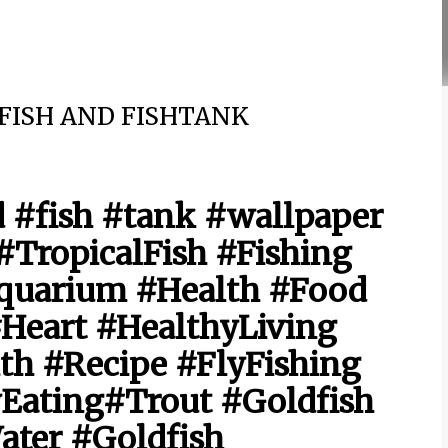
 FISH AND FISHTANK
d #fish #tank #wallpaper
#TropicalFish #Fishing
uarium #Health #Food
Heart #HealthyLiving
th #Recipe #FlyFishing
yEating#Trout #Goldfish
ter #Goldfish