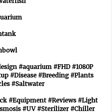
aterfish
quarium
htank
hbowl
design #aquarium #FHD #1080P
up #Disease #Breeding #Plants
les #Saltwater
ock #Equipment #Reviews #Light
mosis #UV #Sterilizer #Chiller