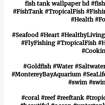
fish tank wallpaper hd #fis
#FishTank #TropicalFish #Fis
#Health #F
#Seafood #Heart #HealthyLiving
#FlyFishing #TropicalFish #
#Cookin
#Goldfish #Water #Saltwate
#MontereyBayAquarium #SeaLife
#swim #swi
#coral #reef #reeftank #tropi