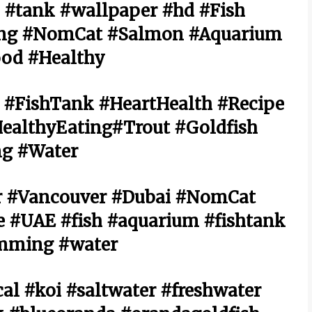
h #tank #wallpaper #hd #Fish
hing #NomCat #Salmon #Aquarium
ood #Healthy
 #FishTank #HeartHealth #Recipe
HealthyEating#Trout #Goldfish
g #Water
r #Vancouver #Dubai #NomCat
 #UAE #fish #aquarium #fishtank
mming #water
cal #koi #saltwater #freshwater