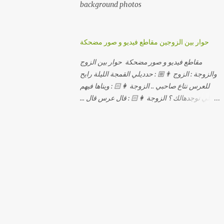
background photos
حوار بين الزوجين مقاطع فيديو و صور مضحكة
مقاطع فيديو و صور مضحكة حوار بين الزوج
والزوجة : الزوج 👨🏼 : حدديلي القمجة الليلة رايح
للعرس نتاع صاحبي .. الزوجة 👩🏻 : ويناها فيهم
اللي نوجدهالك ؟ الزوجة 👩🏻 : قال عرس قال ...
الزوجة 👩🏻 : و علاش صاحبك ماعرضناش كامل
معاك؟ الزوجة 👩🏻 : عرس صاحبك ولا رايح
تشوف كاش وحدة ؟ الزوجة 👩🏻 : أصلاً ويناها
المبخوصة لي راح تتكلح كي ما تكلحت فيك؟؟
الزوجة 👩🏻 : ديما دافنني بين اربع حيوط وانت
تحوس، وكي تروح تحكم تلفونك وتلهى عليا ..
الزوجة 👩🏻 : ووعلاه داير الكود للتلفون ! الزوجة
👩🏻 : أنا البڤرة وكان راني خدامه وبانيه مستقبلي
بيدي راني درت طوموبيل... الزوجة 👩🏻 : تحسب
روحك راح تخدعني بزوج دورو لي مديتهالي .. واقيلا