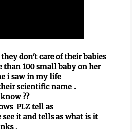
 they don't care of their babies
 than 100 small baby on her
ne i saw in my life
heir scientific name ..
 know ??
ows PLZ tell as
ee it and tells as what is it
nks .