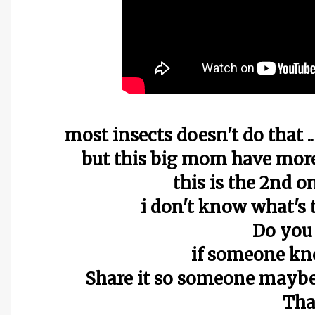
most insects doesn't do that ..
but this big mom have more
this is the 2nd o
i don't know what's t
Do you
if someone kn
Share it so someone maybe s
Tha