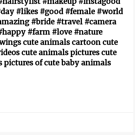
hairstylist #makeup #instagood
day #likes #good #female #world
amazing #bride #travel #camera
#happy #farm #love #nature
wings cute animals cartoon cute
ideos cute animals pictures cute
s pictures of cute baby animals