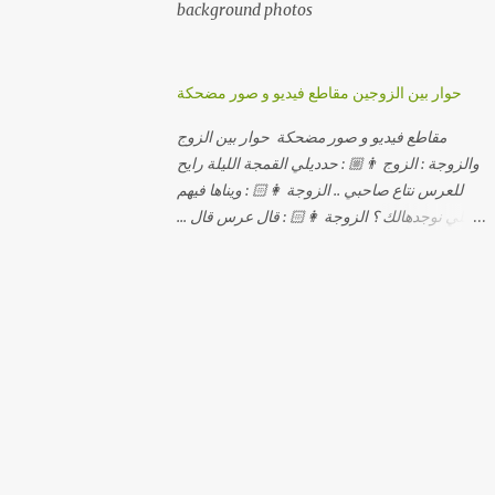
background photos
حوار بين الزوجين مقاطع فيديو و صور مضحكة
مقاطع فيديو و صور مضحكة حوار بين الزوج
والزوجة : الزوج 👨🏼 : حدديلي القمجة الليلة رايح
للعرس نتاع صاحبي .. الزوجة 👩🏻 : ويناها فيهم
اللي نوجدهالك ؟ الزوجة 👩🏻 : قال عرس قال ...
الزوجة 👩🏻 : و علاش صاحبك ماعرضناش كامل
معاك؟ الزوجة 👩🏻 : عرس صاحبك ولا رايح
تشوف كاش وحدة ؟ الزوجة 👩🏻 : أصلاً ويناها
المبخوصة لي راح تتكلح كي ما تكلحت فيك؟؟
الزوجة 👩🏻 : ديما دافنني بين اربع حيوط وانت
تحوس، وكي تروح تحكم تلفونك وتلهى عليا ..
الزوجة 👩🏻 : ووعلاه داير الكود للتلفون ! الزوجة
👩🏻 : أنا البڤرة وكان راني خدامه وبانيه مستقبلي
بيدي راني درت طوموبيل... الزوجة 👩🏻 : تحسب
روحك راح تخدعني بزوج دورو لي مديتهالي .. واقيلا