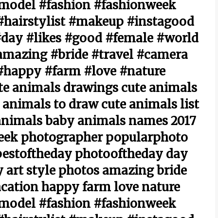
#model #fashion #fashionweek
hairstylist #makeup #instagood
day #likes #good #female #world
amazing #bride #travel #camera
#happy #farm #love #nature
te animals drawings cute animals
 animals to draw cute animals list
 animals baby animals names 2017
eek photographer popularphoto
bestoftheday photooftheday day
 art style photos amazing bride
cation happy farm love nature
#model #fashion #fashionweek