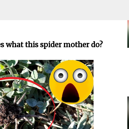
 this spider mother do?
Skip to main content
es what this spider mother do?