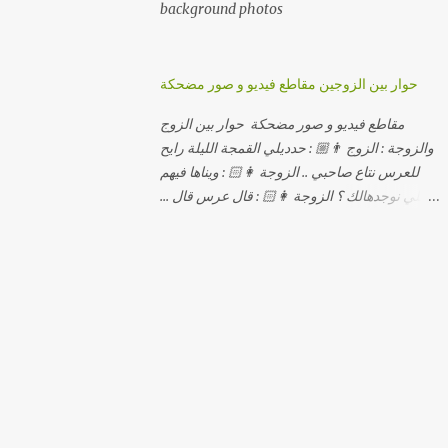
background photos
حوار بين الزوجين مقاطع فيديو و صور مضحكة
مقاطع فيديو و صور مضحكة حوار بين الزوج
والزوجة : الزوج 👨🏼 : حدديلي القمجة الليلة رايح
للعرس نتاع صاحبي .. الزوجة 👩🏻 : ويناها فيهم
اللي نوجدهالك ؟ الزوجة 👩🏻 : قال عرس قال ...
الزوجة 👩🏻 : و علاش صاحبك ماعرضناش كامل
معاك؟ الزوجة 👩🏻 : عرس صاحبك ولا رايح
تشوف كاش وحدة ؟ الزوجة 👩🏻 : أصلاً ويناها
المبخوصة لي راح تتكلح كي ما تكلحت فيك؟؟
الزوجة 👩🏻 : ديما دافنني بين اربع حيوط وانت
تحوس، وكي تروح تحكم تلفونك وتلهى عليا ..
الزوجة 👩🏻 : ووعلاه داير الكود للتلفون ! الزوجة
👩🏻 : أنا البڤرة وكان راني خدامه وبانيه مستقبلي
بيدي راني درت طوموبيل... الزوجة 👩🏻 : تحسب
روحك راح تخدعني بزوج دورو لي مديتهالي .. واقيلا