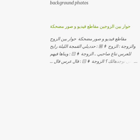
background photos
حوار بين الزوجين مقاطع فيديو و صور مضحكة
مقاطع فيديو و صور مضحكة حوار بين الزوج
والزوجة : الزوج 👨🏼 : حدديلي القمجة الليلة رايح
للعرس نتاع صاحبي .. الزوجة 👩🏻 : ويناها فيهم
اللي نوجدهالك ؟ الزوجة 👩🏻 : قال عرس قال ...
الزوجة 👩🏻 : و علاش صاحبك ماعرضناش كامل
معاك؟ الزوجة 👩🏻 : عرس صاحبك ولا رايح
تشوف كاش وحدة ؟ الزوجة 👩🏻 : أصلاً ويناها
المبخوصة لي راح تتكلح كي ما تكلحت فيك؟؟
الزوجة 👩🏻 : ديما دافنني بين اربع حيوط وانت
تحوس، وكي تروح تحكم تلفونك وتلهى عليا ..
الزوجة 👩🏻 : ووعلاه داير الكود للتلفون ! الزوجة
👩🏻 : أنا البڤرة وكان راني خدامه وبانيه مستقبلي
بيدي راني درت طوموبيل... الزوجة 👩🏻 : تحسب
روحك راح تخدعني بزوج دورو لي مديتهالي .. واقيلا